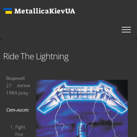
Перейти
MetallicaKievUA
до
вмісту
Ride The Lightning
Виданий
27 липня
1984 року
Сет-лист:
Fight
Fire