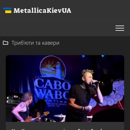
Перейти
MetallicaKievUA
до
вмісту
Триб’юти та кавери