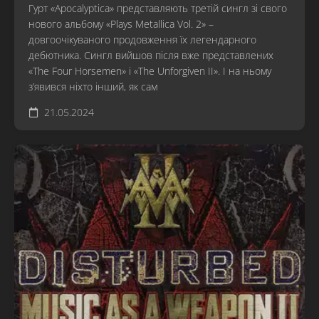
Гурт «Apocalyptica» представляють третій сингл зі свого
нового альбому «Plays Metallica Vol. 2» –
довгоочікуваного продовження їх легендарного
дебютника. Сингл вийшов після вже представлених
«The Four Horsemen» і «The Unforgiven II». І на ньому
з’явився ніхто інший, як сам
21.05.2024