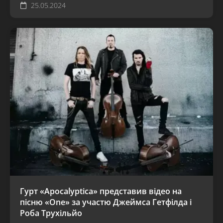
25.05.2024
Гурт «Apocalyptica» представив відео на
пісню «One» за участю Джеймса Гетфілда і
Роба Трухільйо