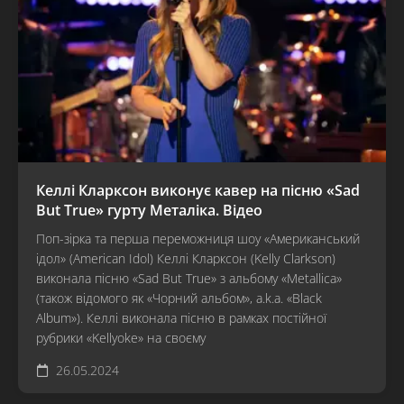
Келлі Кларксон виконує кавер на пісню «Sad
But True» гурту Металіка. Відео
Поп-зірка та перша переможниця шоу «Американський
ідол» (American Idol) Келлі Кларксон (Kelly Clarkson)
виконала пісню «Sad But True» з альбому «Metallica»
(також відомого як «Чорний альбом», a.k.a. «Black
Album»). Келлі виконала пісню в рамках постійної
рубрики «Kellyoke» на своєму
26.05.2024