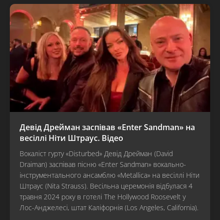
Девід Дрейман заспівав «Enter Sandman» на
весіллі Ніти Штраус. Відео
Вокаліст гурту «Disturbed» Девід Дрейман (David
Draiman) заспівав пісню «Enter Sandman» вокально-
інструментального ансамблю «Metallica» на весіллі Ніти
Штраус (Nita Strauss). Весільна церемонія відбулася 4
травня 2024 року в готелі The Hollywood Roosevelt у
Лос-Анджелесі, штат Каліфорнія (Los Angeles, California).