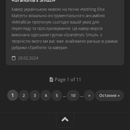
Кавер українською мовою на пісню «Nothing Else
Matters» вокально-інструментального ансамблю
«Metallica» пропоную сьогодні вашій увазі для
перегляду та прослуховування. Ця кавер-версія
виконана одеським гуртом «Grandma’s Smuzi», з
творчістю якого ми вас вже знайомили раніше в рамках
рубрики «Триб’юти та кавери»
28.02.2024
Page 1 of 11
1
...
...
2
3
4
5
10
»
Остання »