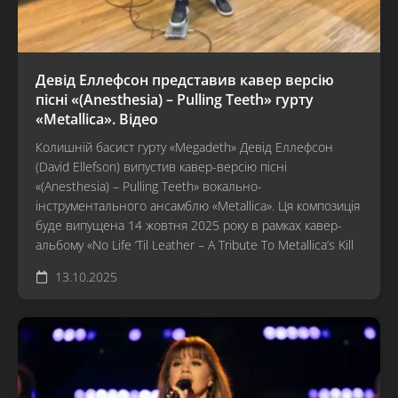
Девід Еллефсон представив кавер версію
пісні «(Anesthesia) – Pulling Teeth» гурту
«Metallica». Відео
Колишній басист гурту «Megadeth» Девід Еллефсон
(David Ellefson) випустив кавер-версію пісні
«(Anesthesia) – Pulling Teeth» вокально-
інструментального ансамблю «Metallica». Ця композиція
буде випущена 14 жовтня 2025 року в рамках кавер-
альбому «No Life ‘Til Leather – A Tribute To Metallica’s Kill
13.10.2025