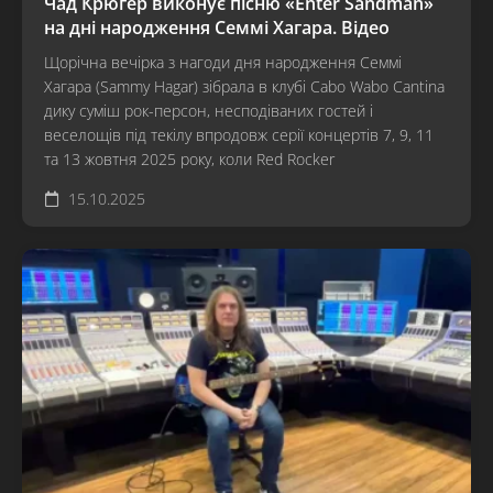
Чад Крюгер виконує пісню «Enter Sandman»
на дні народження Семмі Хагара. Відео
Щорічна вечірка з нагоди дня народження Семмі
Хагара (Sammy Hagar) зібрала в клубі Cabo Wabo Cantina
дику суміш рок-персон, несподіваних гостей і
веселощів під текілу впродовж серії концертів 7, 9, 11
та 13 жовтня 2025 року, коли Red Rocker
15.10.2025