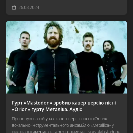
26.03.2024
Гурт «Mastodon» зробив кавер-версію пісні
«Orion» гурту Металіка. Аудіо
Пропоную вашій увазі кавер-версію пісні «Orion»
вокально-інструментального ансамблю «Metallica» у
виконанні американського геві-метал гурту «Mastodon».