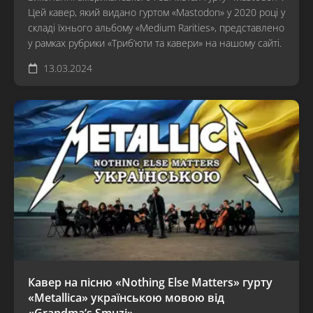
Цей кавер, який видано гуртом «Mastodon» у 2020 році у
складі їхнього альбому «Medium Rarities», представлено
у рамках рубрики «Триб’юти та кавери» на нашому сайті.
13.03.2024
Кавер на пісню «Nothing Else Matters» гурту
«Metallica» українською мовою від
«Grandma’s Smuzi»