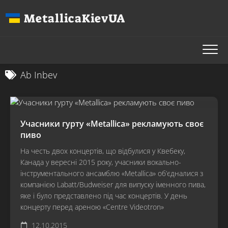
Перейти
MetallicaKievUA
до
вмісту
Ab Inbev
Учасники гурту «Metallica» рекламують своє
пиво
На честь двох концертів, що відбулися у Квебеку,
Канада у вересні 2015 року, учасники вокально-
інструментального ансамблю «Metallica» об’єдналися з
компанією Labatt/Budweiser для випуску іменного пива,
яке і було представлено під час концертів. У день
концерту перед ареною «Centre Videotron»
12.10.2015