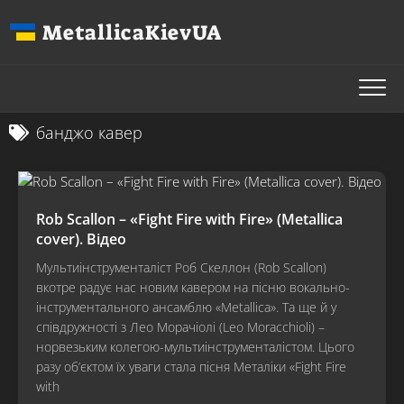
Перейти
MetallicaKievUA
до
вмісту
банджо кавер
Rob Scallon – «Fight Fire with Fire» (Metallica
cover). Відео
Мультиінструменталіст Роб Скеллон (Rob Scallon)
вкотре радує нас новим кавером на пісню вокально-
інструментального ансамблю «Metallica». Та ще й у
співдружності з Лео Морачіолі (Leo Moracchioli) –
норвезьким колегою-мультиінструменталістом. Цього
разу об’єктом їх уваги стала пісня Металіки «Fight Fire
with