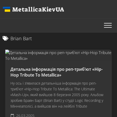
Перейти
MetallicaKievUA
до
вмісту
Brian Bart
Детальна інформація про реп-триб’ют «Hip-
Hop Tribute To Metallica»
Ну ось і з’явилася детальніша інформація про реп-
триб’ют «Hip-Hop Tribute To Metallica: The Ultimate
«Mash-Up», який вийшов 8 березня 2005 року. Альбом
зробив Браян Барт (Brian Bart) у студії Logic Recording у
Міннеаполісі, а вийшов він на лейблі Tribute
26.03.2005