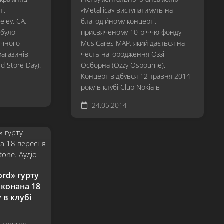
Revisited
і,
«Metallica» виступатимуть на
eley, CA,
благодійному концерті,
…
 було
присвяченому 10-річчю фонду
And
ичного
MusiCares MAP, який дається на
Justice
магазинів
честь нагородження Оззі
For
rd Store Day).
Осборна (Ozzy Osbourne).
All
Концерт відбувся 12 травня 2014
Metallica
року в клубі Club Nokia в
Load
24.05.2014
ReLoad
Garage
Inc.
S&M
ord» гурту
St.
виконана 18
Anger
 в клубі
Death
Magnetic