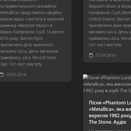
інструментального ансамблю
Rasputin Music в Беркл
«Metallica» представили офіційну
Каліфорнія, США (Berk
версію відео з виступу в музичній
United States). Виступ
крамниці «Rasputin Music» в
присвячено Дню муз
Берклі, Каліфорнія, США 16 квітня
магазину (a.k.a. День 
2016 року. Виступ було
грамзапису a.k.a. Reco
присвячено Дню музичного
Сет-лист виступу:
магазину (a.k.a. День магазинів
27.04.2016
грамзапису, a.k.a. Record Store
Day). Сет-лист виступу:
10.05.2016
Пісня «Phantom L
«Metallica», яка 
вересня 1982 року
The Stone. Аудіо