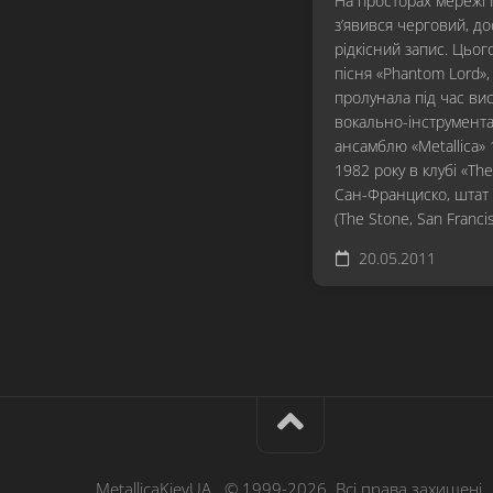
На просторах мережі 
з’явився черговий, до
рідкісний запис. Цьог
пісня «Phantom Lord»
пролунала під час вис
вокально-інструмент
ансамблю «Metallica»
1982 року в клубі «Th
Сан-Франциско, штат 
(The Stone, San Franci
20.05.2011
MetallicaKievUA © 1999-2026. Всі права захищені.