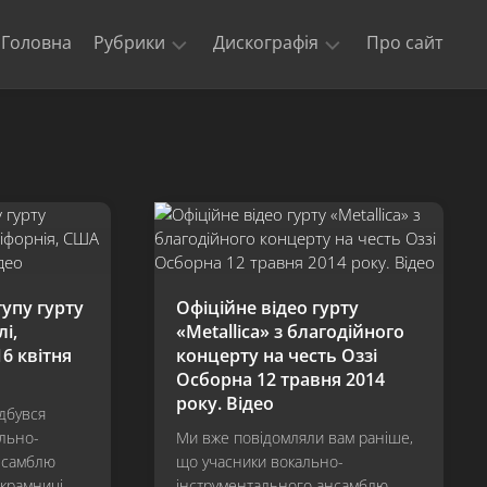
Головна
Рубрики
Дискографія
Про сайт
Новини
Kill
‘Em
Триб’юти
All
та
кавери
Ride
The
Офіційні
Lightning
відео
Master
Концерти
of
тупу гурту
Офіційне відео гурту
гурту
Puppets
лі,
«Metallica» з благодійного
Metallica
6 квітня
концерту на честь Оззі
The
$5.98
Осборна 12 травня 2014
E.P.
року. Відео
ідбувся
–
ально-
Ми вже повідомляли вам раніше,
Garage
нсамблю
що учасники вокально-
Days
Re-
 крамниці
інструментального ансамблю