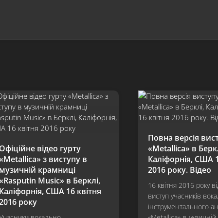
Повна версія вис
Офіційне відео гурту
«Metallica» в Берк
«Metallica» з виступу в
Каліфорнія, США 1
музичній крамниці
2016 року. Відео
«Rasputin Music» в Берклі,
16 квітня 2016 року в
Каліфорнія, США 16 квітня
виступ учасників вок
2016 року
інструментального а
Учасники вокально-
«Metallica» в музичній