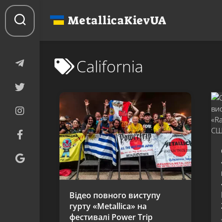
Перейти
до
MetallicaKievUA
вмісту
California
Відео повного виступу
гурту «Metallica» на
фестивалі Power Trip