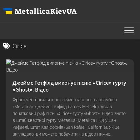
Перейти
MetallicaKievUA
до
вмісту
Cirice
Джеймс Гетфілд виконує пісню «Cirice» гурту
«Ghost». Відео
Фронтмен вокально-інструментального ансамблю
«Metallica» Джеймс Гетфілд (James Hetfield) зіграв
початковий риф пісні «Cirice» гурту «Ghost». Відео знято
в штаб-квартирі гурту Металіка (Metallica HQ) у Сан-
Рафаелі, штат Каліфорнія (San Rafael, California). Як це
виглядало, ви можете побачити на відео нижче.