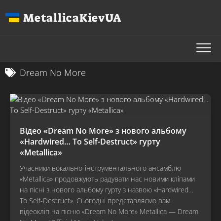
Перейти
MetallicaKievUA
до
вмісту
Dream No More
Відео «Dream No More» з нового альбому
«Hardwired… To Self-Destruct» гурту
«Metallica»
Учасники вокально-інструментального ансамблю
«Metallica» продовжують радувати нас новими кліпами
на пісні з нового альбому гурту з назвою «Hardwired…
To Self-Destruct». Сьогодні представляємо вам
відеокліп на пісню «Dream No More» Metallica — Dream