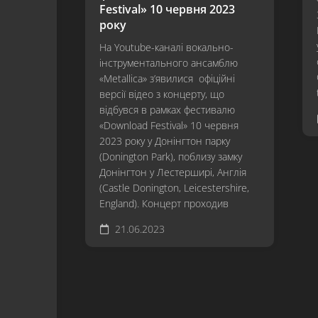
Festival» 10 червня 2023
року
На Youtube-каналі вокально-
інструментального ансамблю
«Metallica» з’явилися офіційні
версії відео з концерту, що
відбувся в рамках фестивалю
«Download Festival» 10 червня
2023 року у Донінгтон парку
(Donington Park), поблизу замку
Донінгтон у Лестерширі, Англія
(Castle Donington, Leicestershire,
England). Концерт проходив
21.06.2023