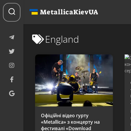
Перейти
до
MetallicaKievUA
вмісту
England
Офіційні відео гурту
«Metallica» з концерту на
фестивалі «Download