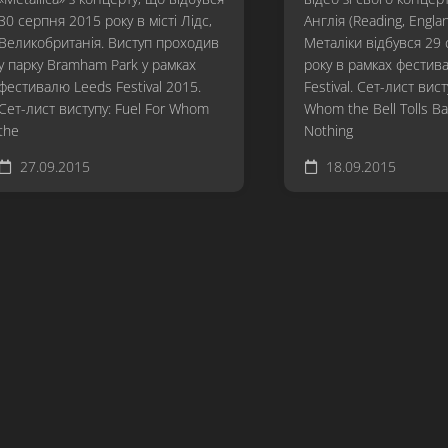
30 серпня 2015 року в місті Лідс,
Англія (Reading, Engla
Великобританія. Виступ проходив
Металіки відбувся 29
у парку Bramham Park у рамках
року в рамках фестив
фестивалю Leeds Festival 2015.
Festival. Сет-лист вист
Сет-лист виступу: Fuel For Whom
Whom the Bell Tolls Ba
the
Nothing
27.09.2015
18.09.2015