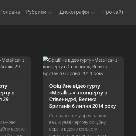
Головна
Рубрики
Дискографія
Про сайт
Новини
Kill
‘Em
Триб’юти
All
та
кавери
Ride
The
Офіційні
Lightning
відео
Master
Концерти
of
рту
Офіційне відео гурту
гурту
Puppets
ерту в
«Metallica» з концерту в
Metallica
я 29
Стівениджі, Велика
The
$5.98
Британія 6 липня 2014 року
E.P.
Сьогодні я хочу представити
–
нсамблю
вашій увазі чергову офіційну
Garage
іційну версію
версію відео з концерту
Days
Re-
у в Редінгу,
вокально-інструментального