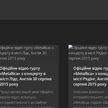
Офіційне відео гурту
Офіційне відео гу
«Metallica» з концерту в
«Metallica» з конц
місті Лідс, Англія 30 серпня
місті Редінг, Англі
2015 року
серпня 2015 року
Представляю вашій увазі офіційну
Учасники вокально-
версію відео вокально-
інструментального а
інструментального ансамблю
«Metallica» надали оф
«Metallica» з концерту, що відбувся
відео зі свого концерт