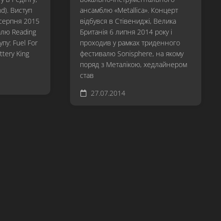
Revisited
nd). Виступ
ансамблю «Metallica». Концерт
 серпня 2015
відбувся в Стівениджі, Велика
…
алю Reading
Британія 6 липня 2014 року і
And
упу: Fuel For
проходив у рамках триденного
Justice
ttery King
фестивалю Sonisphere, на якому
For
поряд з Металікою, хедлайнером
All
став
Metallica
27.07.2014
Load
ReLoad
Garage
Inc.
S&M
St.
Anger
Death
Magnetic