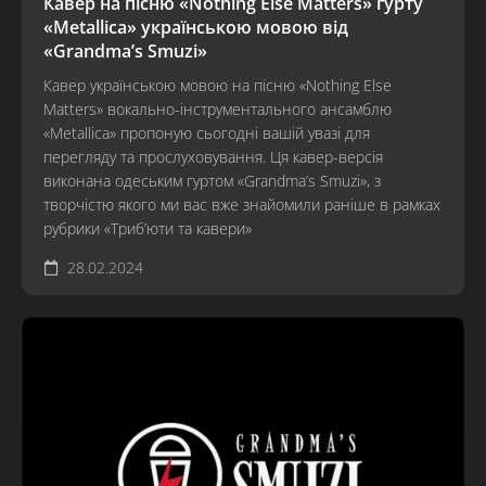
Кавер на пісню «Nothing Else Matters» гурту
«Metallica» українською мовою від
«Grandma’s Smuzi»
Кавер українською мовою на пісню «Nothing Else
Matters» вокально-інструментального ансамблю
«Metallica» пропоную сьогодні вашій увазі для
перегляду та прослуховування. Ця кавер-версія
виконана одеським гуртом «Grandma’s Smuzi», з
творчістю якого ми вас вже знайомили раніше в рамках
рубрики «Триб’юти та кавери»
28.02.2024