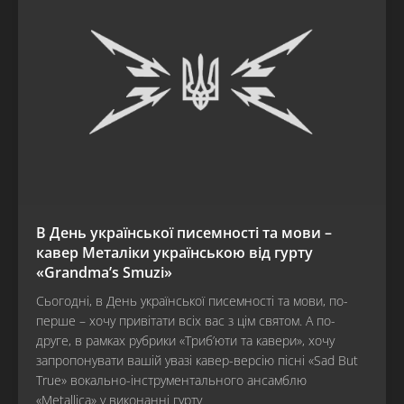
В День української писемності та мови –
кавер Металіки українською від гурту
«Grandma’s Smuzi»
Сьогодні, в День української писемності та мови, по-
перше – хочу привітати всіх вас з цім святом. А по-
друге, в рамках рубрики «Триб’юти та кавери», хочу
запропонувати вашій увазі кавер-версію пісні «Sad But
True» вокально-інструментального ансамблю
«Metallica» у виконанні гурту