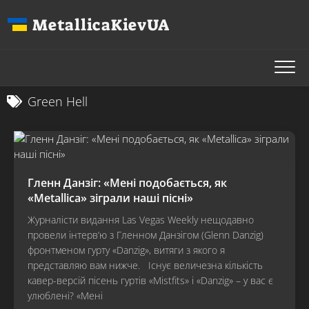
Перейти
MetallicaKievUA
до
вмісту
Green Hell
Гленн Данзіг: «Мені подобається, як
«Metallica» зіграли наші пісні»
Журналісти видання Las Vegas Weekly нещодавно
провели інтерв’ю з Гленном Данзігом (Glenn Danzig)
фронтменом гурту «Danzig», витяги з якого я
представляю вам нижче. Існує величезна кількість
кавер-версій пісень гуртів «Mistfits» і «Danzig» – у вас є
улюблені? «Мені