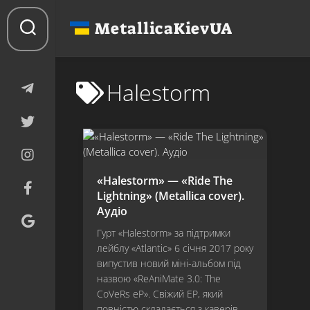
Перейти
до
MetallicaKievUA
вмісту
Halestorm
«Halestorm» — «Ride The
Lightning» (Metallica cover).
Аудіо
Гурт «Halestorm» за підтримки
лейблу «Atlantic» 6 січня 2017 року
випустив новий міні-альбом під
назвою «ReAniMate 3.0: The
CoVeRs eP». Свіжий EP, який
повністю складається з каверів,