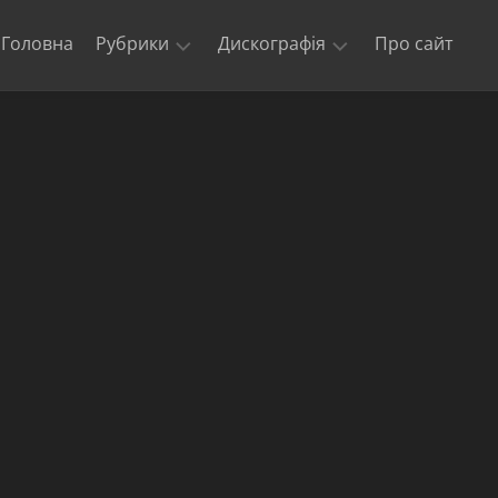
Головна
Рубрики
Дискографія
Про сайт
Новини
Kill
‘Em
Триб’юти
All
та
кавери
Ride
The
Офіційні
Lightning
відео
Master
Концерти
of
гурту
Puppets
Metallica
The
$5.98
E.P.
–
Garage
Days
Re-