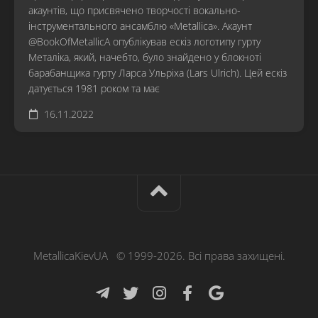
акаунтів, що присвячено творчості вокально-
інструментального ансамблю «Metallica». Акаунт
@BookOfMetallicA опублікував ескіз логотипу гурту
Металіка, який, начебто, було знайдено у блокноті
барабанщика гурту Ларса Ульріха (Lars Ulrich). Цей ескіз
датується 1981 роком та має
16.11.2022
MetallicaKievUA © 1999-2026. Всі права захищені.