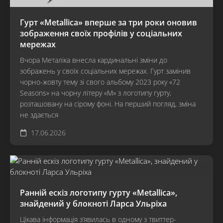
Гурт «Metallica» вперше за три роки оновив
зображення своїх профілів у соціальних
мережах
Вчора Металіка внесла кардинальні зміни до
зображень у своїх соціальних мережах. Гурт замінив
чорно-жовту тему зі свого альбому 2023 року «72
Seasons» на чорну літеру «М» з логотипу гурту,
розташовану на сірому фоні. На перший погляд, зміна
не здається
17.06.2026
Ранній ескіз логотипу гурту «Metallica»,
знайдений у блокноті Ларса Ульріха
Цікава інформація з’явилась в одному з твиттер-