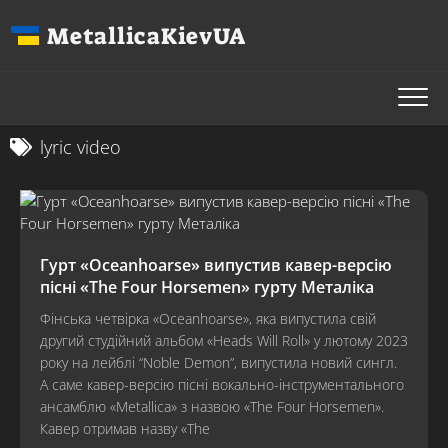
Перейти
MetallicaKievUA
до
вмісту
lyric video
Гурт «Oceanhoarse» випустив кавер-версію
пісні «The Four Horsemen» гурту Металіка
Фінська четвірка «Oceanhoarse», яка випустила свій
другий студійний альбом «Heads Will Roll» у лютому 2023
року на лейблі “Noble Demon”, випустила новий сингл.
А саме кавер-версію пісні вокально-інструментального
ансамблю «Metallica» з назвою «The Four Horsemen».
Кавер отримав назву «The