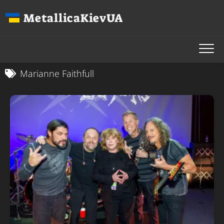
Перейти
MetallicaKievUA
до
вмісту
Marianne Faithfull