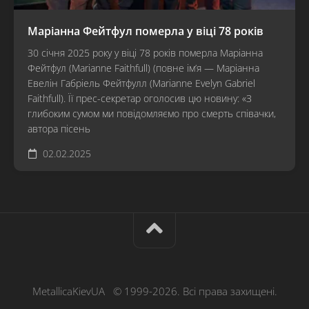
Маріанна Фейтфул померла у віці 78 років
30 січня 2025 року у віці 78 років померла Маріанна
Фейтфул (Marianne Faithfull) (повне ім’я — Маріанна
Евелін Габріель Фейтфулл (Marianne Evelyn Gabriel
Faithfull). Її прес-секретар оголосив цю новину: «З
глибоким сумом ми повідомляємо про смерть співачки,
автора пісень
02.02.2025
MetallicaKievUA © 1999-2026. Всі права захищені.