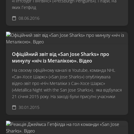
«Піттсбург Пінгвінс» («Pittsburgh Penguins»). Гітари, на
яких Гетфілд
08.06.2016
Офіційний звіт від «San Jose Sharks» про
минулу «ніч із Металікою». Відео
На своєму офіційному каналі в Youtube, команда NHL
«Сан-Хосе Шаркс» («San Jose Sharks») опублікувала
відео-звіт про «Ніч Металіки з Сан-Хосе Шаркс»
(«Metallica Night with the San Jose Sharks»), яка відбулася
21 січня 2015 року. На заході були присутні учасники
30.01.2015