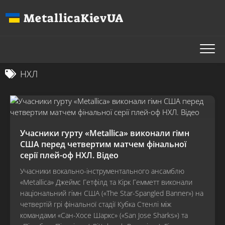
Перейти
MetallicaKievUA
до
вмісту
НХЛ
Учасники гурту «Metallica» виконали гімн
США перед четвертим матчем фінальної
серії плей-оф НХЛ. Відео
Учасники вокально-інструментального ансамблю
«Metallica» Джеймс Гетфілд та Кірк Гемметт виконали
національний гімн США («The Star-Spangled Banner») на
четвертій грі фінальної стадії Кубка Стенлі між
командами «Сан-Хосе Шаркс» («San Jose Sharks») та