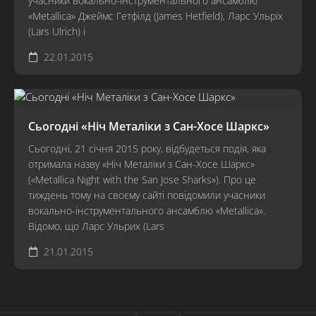
учасники вокально-інструментального ансамблю
«Metallica» Джеймс Гетфілд (James Hetfield), Ларс Ульріх
(Lars Ulrich) і
22.01.2015
Сьогодні «Ніч Металіки з Сан-Хосе Шаркс»
Сьогодні, 21 січня 2015 року, відбудеться подія, яка
отримала назву «Ніч Металіки з Сан-Хосе Шаркс»
(«Metallica Night with the San Jose Sharks»). Про це
тиждень тому на своєму сайті повідомили учасники
вокально-інструментального ансамблю «Metallica».
Відомо, що Ларс Ульрих (Lars
21.01.2015