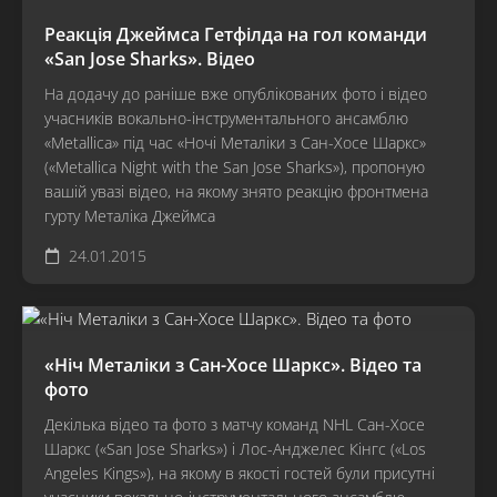
Реакція Джеймса Гетфілда на гол команди
«San Jose Sharks». Відео
На додачу до раніше вже опублікованих фото і відео
учасників вокально-інструментального ансамблю
«Metallica» під час «Ночі Металіки з Сан-Хосе Шаркс»
(«Metallica Night with the San Jose Sharks»), пропоную
вашій увазі відео, на якому знято реакцію фронтмена
гурту Металіка Джеймса
24.01.2015
«Ніч Металіки з Сан-Хосе Шаркс». Відео та
фото
Декілька відео та фото з матчу команд NHL Сан-Хосе
Шаркс («San Jose Sharks») і Лос-Анджелес Кінгс («Los
Angeles Kings»), на якому в якості гостей були присутні