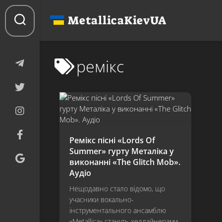
Перейти
до
MetallicaKievUA
вмісту
ремікс
Ремікс пісні «Lords Of
Summer» гурту Металіка у
виконанні «The Glitch Mob».
Аудіо
Нещодавно стало відомо, що
учасники вокально-
інструментального ансамблю
«Metallica» стануть хедлайнерами