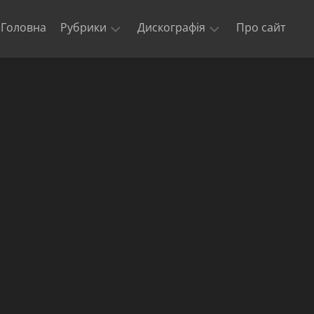
Головна
Рубрики
Дискографія
Про сайт
Новини
Kill
‘Em
Триб’юти
All
та
кавери
Ride
The
Офіційні
Lightning
відео
Master
Концерти
of
гурту
Puppets
Metallica
The
$5.98
E.P.
–
Garage
Days
Re-