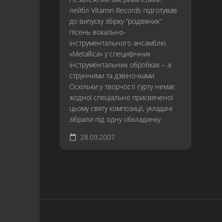
лейбл Vitamin Records підготував
до випуску збірку “різдвяних”
пісень вокально-
інструментального ансамблю
«Metallica» у специфічних
інструментальних обробках – зі
струнними та дзвіночками.
Оскільки у творчості гурту немає
жодної спеціально присвяченої
цьому святу композиції, укладачі
зібрали під одну обкладинку
28.09.2007