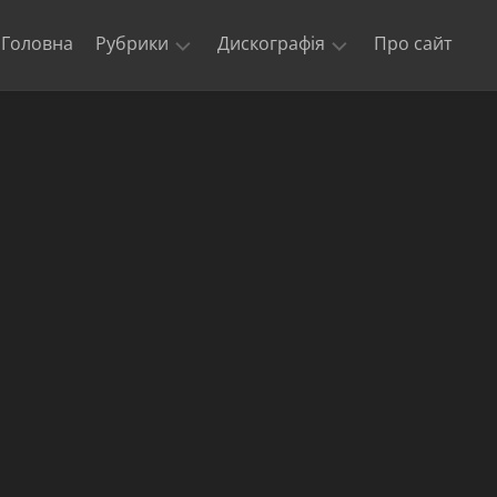
Головна
Рубрики
Дискографія
Про сайт
Новини
Kill
‘Em
Триб’юти
All
та
кавери
Ride
The
Офіційні
Lightning
відео
Master
Концерти
of
гурту
Puppets
Metallica
The
$5.98
E.P.
–
Garage
Days
Re-