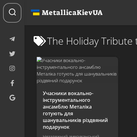
Перейти
до
MetallicaKievUA
вмісту
The Holiday Tribute 
Учасники вокально-
інструментального
ансамблю Металіка
готують для
шанувальників різдвяний
подарунок
Незалежний американський