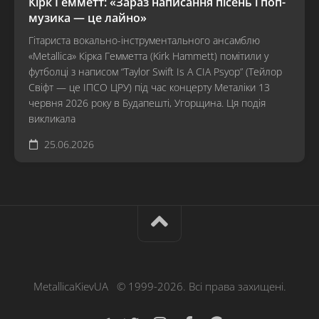
Кірк Гемметт: «Зараз написання пісень і поп-
музика — це лайно»
Гітариста вокально-інструментального ансамблю
«Metallica» Кірка Гемметта (Kirk Hammett) помітили у
футболці з написом “Taylor Swift Is A CIA Psyop” (Тейлор
Свіфт — це ІПСО ЦРУ) під час концерту Металіки 13
червня 2026 року в Будапешті, Угорщина. Ця подія
викликала
25.06.2026
MetallicaKievUA © 1999-2026. Всі права захищені.