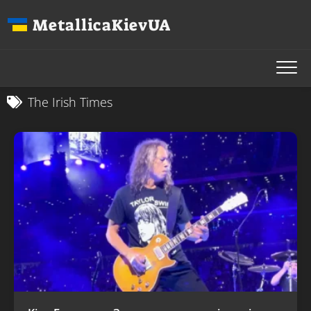
Перейти
MetallicaKievUA
до
вмісту
The Irish Times