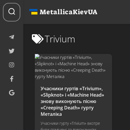
Перейти
до
MetallicaKievUA
вмісту
Trivium
Учасники гуртів «Trivium»,
«Slipknot» і «Machine Head»
знову виконують пісню
«Creeping Death» гурту
Металіка
Учасники гурту «Trivium» вкотре
були помічені за виконанням