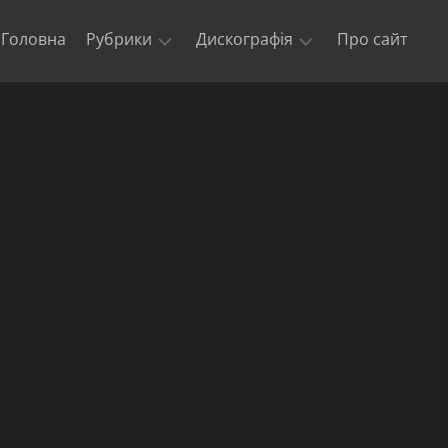
Головна
Рубрики
Дискографія
Про сайт
Новини
Kill
‘Em
Триб’юти
All
та
кавери
Ride
The
Офіційні
Lightning
відео
Master
Концерти
of
гурту
Puppets
Metallica
The
$5.98
E.P.
–
Garage
Days
Re-