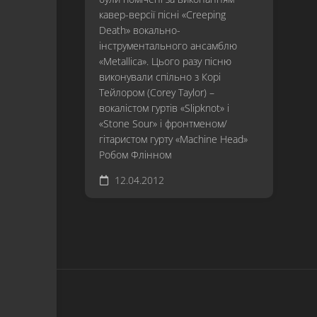
кавер-версії пісні «Creeping
Death» вокально-
інструментального ансамблю
«Metallica». Цього разу пісню
виконували спільно з Корі
Тейлором (Corey Taylor) –
вокалістом гуртів «Slipknot» і
«Stone Sour» і фронтменом/
гітаристом гурту «Machine Head»
Робом Флінном
12.04.2012