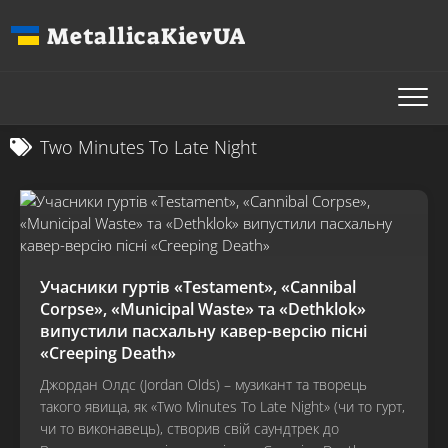
Перейти
MetallicaKievUA
до
вмісту
Two Minutes To Late Night
Учасники гуртів «Testament», «Cannibal
Corpse», «Municipal Waste» та «Dethklok»
випустили пасхальну кавер-версію пісні
«Creeping Death»
Джордан Олдс (Jordan Olds) – музикант та творець
такого явища, як «Two Minutes To Late Night» (чи то гурт,
чи то виконавець), створив свій саундтрек до