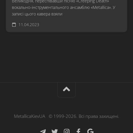
Великодня, переспівавши пісню «Creeping Death»
вокально-інструментального ансамблю «Metallica». У
записі цього кавера взяли
11.04.2023
MetallicaKievUA © 1999-2026. Всі права захищені.