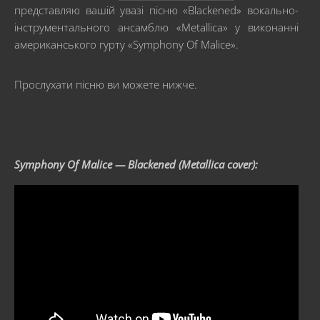
представляю вашій увазі пісню «Blackened» вокально-
інструментального ансамблю «Metallica» у виконанні
американського гурту «Symphony Of Malice».
Прослухати пісню ви можете нижче.
Symphony Of Malice — Blackened (Metallica cover):