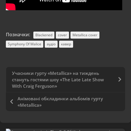
Позначки:
Blackened
cover
Metallica cover
Symphony Of Malice
аудіо
кавер
Учасники гурту «Metallica» на тиждень
стануть гостями шоу «The Late Late Show
With Craig Ferguson»
Анімовані обкладинки альбомів гурту
«Metallica»