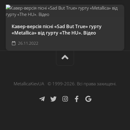
Кавер-версія пісні «Sad But True» гурту
«Metallica» від гурту «The HU». Відео
26.11.2022
MetallicaKievUA © 1999-2026. Всі права захищені.