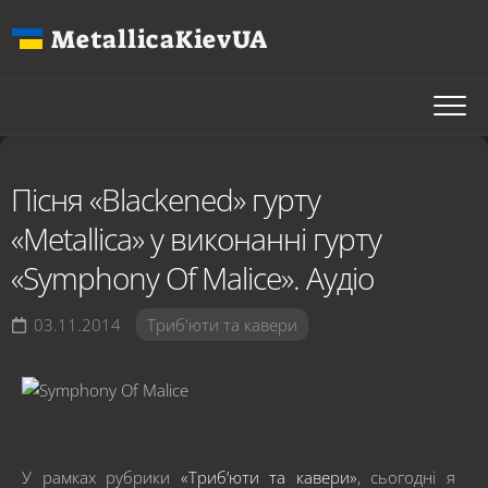
Перейти
MetallicaKievUA
до
вмісту
Пісня «Blackened» гурту
«Metallica» у виконанні гурту
«Symphony Of Malice». Аудіо
03.11.2014
Триб'юти та кавери
У рамках рубрики
«Триб’юти та кавери»
, сьогодні я