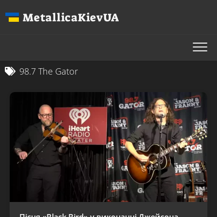
Перейти
MetallicaKievUA
до
вмісту
98.7 The Gator
Пісня «Black Bird» у виконанні Джейсона