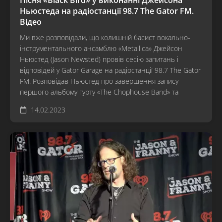
Ньюстеда на радіостанції 98.7 The Gator FM.
Відео
Ми вже розповідали, що колишній басист вокально-
інструментального ансамблю «Metallica» Джейсон
Ньюстед (Jason Newsted) провів сесію запитань і
відповідей у Gator Garage на радіостанції 98.7 The Gator
FM. Розповідав Ньюстед про завершення запису
першого альбому гурту «The Chophouse Band» та
14.02.2023