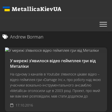
Перейти
MetallicaKievUA
до
вмісту
Andrew Borman
У мережі з’явилося відео геймплея гри від
Металіки
На одному з каналів в Youtube з’явилося цікаве відео –
відео геймплея гри «Damage Inc.», про роботу над якою
учасники вокально-інструментального ансамблю
«Metallica» оголосили ще в 2003 році. Проект, про який
ми вам вже розповідали, мав стати додатком до
17.10.2016