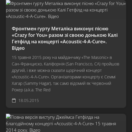
Фронтмен гурту Металіка виконує пісню
«Crazy for You» разом зі своєю донькою Калі
Гетфілд на концерті «Acoustic-4-A-Cure».
Відео
15 травня 2015 року на майданчику «The Masonic» в
Сан-Франциско, Каліфорнія (San Francisco, CA) пройшов
другий, і вже можна сказати щорічний концерт
«Acoustic-4-A-Cure». Організаторами концерту є Семмі
Хагар (Sammy Hagar), так само відомий як Червоний
Рокер (a.k.a. The Red
18.05.2015