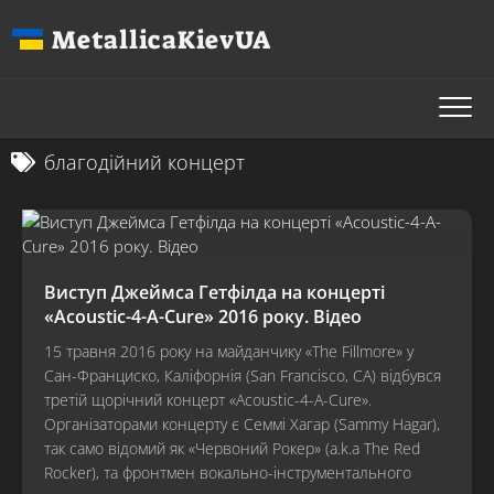
Перейти
MetallicaKievUA
до
вмісту
благодійний концерт
Виступ Джеймса Гетфілда на концерті
«Acoustic-4-A-Cure» 2016 року. Відео
15 травня 2016 року на майданчику «The Fillmore» у
Сан-Франциско, Каліфорнія (San Francisco, CA) відбувся
третій щорічний концерт «Acoustic-4-A-Cure».
Організаторами концерту є Семмі Хагар (Sammy Hagar),
так само відомий як «Червоний Рокер» (a.k.a The Red
Rocker), та фронтмен вокально-інструментального