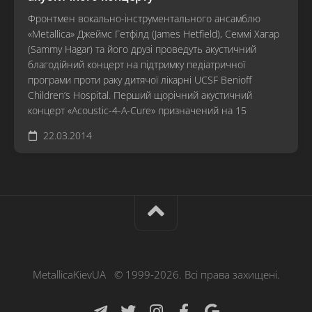
Фронтмен вокально-інструментального ансамблю
«Metallica» Джеймс Гетфілд (James Hetfield), Семмі Хагар
(Sammy Hagar) та його друзі проведуть акустичний
благодійний концерт на підтримку педіатричної
програми проти раку дитячої лікарні UCSF Benioff
Children’s Hospital. Перший щорічний акустичний
концерт «Acoustic-4-A-Cure» призначений на 15
22.03.2014
MetallicaKievUA © 1999-2026. Всі права захищені.