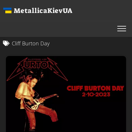
Перейти
MetallicaKievUA
до
вмісту
Cliff Burton Day