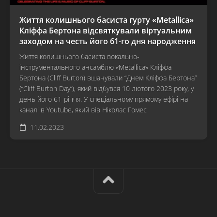
Життя колишнього басиста гурту «Metallica»
Кліффа Бертона відсвяткували віртуальним
заходом на честь його 61-го дня народження
Життя колишнього басиста вокально-
інструментального ансамблю «Metallica» Кліффа
Бертона (Cliff Burton) вшанували “Днем Кліффа Бертона”
(“Cliff Burton Day”), який відбувся 10 лютого 2023 року, у
день його 61-річчя. У спеціальному прямому ефірі на
каналі в Youtube, який вів Ніколас Гомес
11.02.2023