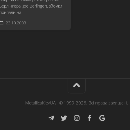
Берлінгера (Joe Berlinger), зйомки
припали на
23.10.2003
MetallicaKievUA © 1999-2026. Всі права захищені.