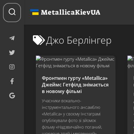
Перейти
до
MetallicaKievUA
вмісту
Джо Берлінгер
Фронтмен гурту «Metallica»
Джеймс Гетфілд знімається
в новому фільмі
Учасники вокально-
інструментального ансамблю
«Metallica» у своєму Інстаграмі
опублікували фото зі зйомок
фільму «Надзвичайно поганий,
шокуюче злий і мерзенний»