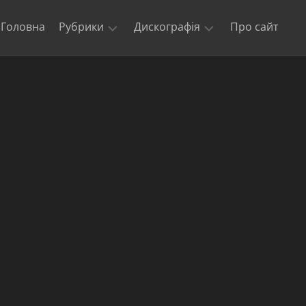
Головна
Рубрики
Дискографія
Про сайт
Новини
Kill
‘Em
Триб’юти
All
та
кавери
Ride
The
Офіційні
Lightning
відео
Master
Концерти
of
гурту
Puppets
Metallica
The
$5.98
E.P.
–
Garage
Days
Re-