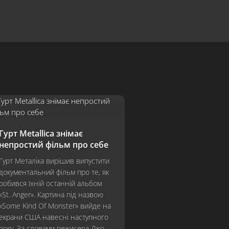
Гурт Metallica знімає
непростий фільм про себе
Гурт Металіка вирішив випустити
документальний фільм про те, як
робився їхній останній альбом
«St. Anger». Картина під назвою
«Some Kind Of Monster» вийде на
екрани США навесні наступного
року. За словами режисера Джо