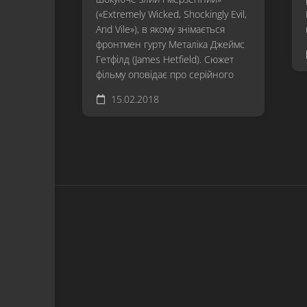
(«Extremely Wicked, Shockingly Evil,
And Vile»), в якому знімається
фронтмен гурту Металіка Джеймс
Гетфілд (James Hetfield). Сюжет
фільму оповідає про серійного
15.02.2018