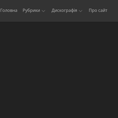
Головна
Рубрики
Дискографія
Про сайт
Новини
Kill
‘Em
Триб’юти
All
та
кавери
Ride
The
Офіційні
Lightning
відео
Master
Концерти
of
гурту
Puppets
Metallica
The
$5.98
E.P.
–
Garage
Days
Re-