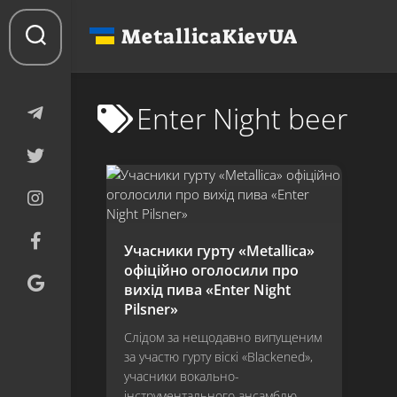
Перейти
до
MetallicaKievUA
вмісту
Enter Night beer
Учасники гурту «Metallica»
офіційно оголосили про
вихід пива «Enter Night
Pilsner»
Слідом за нещодавно випущеним
за участю гурту віскі «Blackened»,
учасники вокально-
інструментального ансамблю