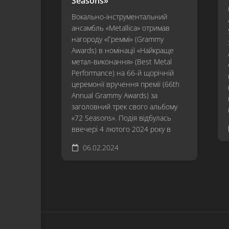
Seasons»
Вокально-інструментальний
ансамбль «Metallica» отримав
нагороду «Греммі» (Grammy
Awards) в номінації «Найкраще
метал-виконання» (Best Metal
Performance) на 66-й щорічній
церемонії вручення премії (66th
Annual Grammy Awards) за
заголовний трек свого альбому
«72 Seasons». Подія відбулась
ввечері 4 лютого 2024 року в
06.02.2024