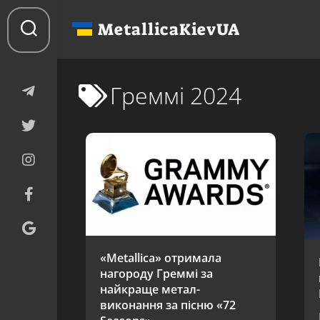
Перейти
до
MetallicaKievUA
вмісту
Греммі 2024
«Metallica» отримала
нагороду Греммі за
найкраще метал-
виконання за пісню «72