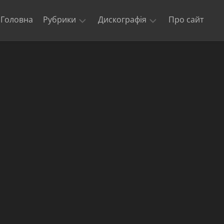
Головна
Рубрики
Дискографія
Про сайт
Новини
Kill
‘Em
Триб’юти
All
та
кавери
Ride
The
Офіційні
Lightning
відео
Master
Концерти
of
гурту
Puppets
Metallica
The
$5.98
E.P.
–
Garage
Days
Re-