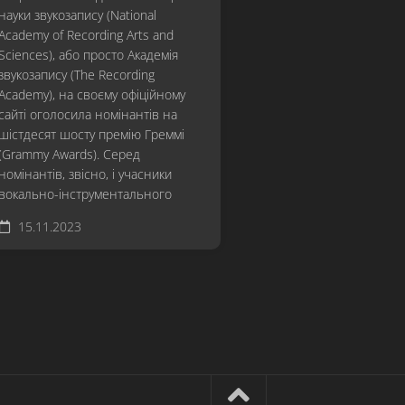
науки звукозапису (National
Academy of Recording Arts and
Sciences), або просто Академія
звукозапису (The Recording
Academy), на своєму офіційному
сайті оголосила номінантів на
шістдесят шосту премію Греммі
(Grammy Awards). Серед
номінантів, звісно, і учасники
вокально-інструментального
15.11.2023