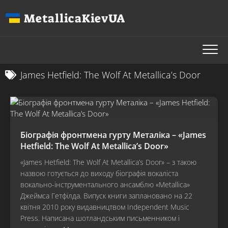
Перейти
MetallicaKievUA
до
вмісту
James Hetfield: The Wolf At Metallica’s Door
Біографія фронтмена гурту Металіка – «James
Hetfield: The Wolf At Metallica’s Door»
«James Hetfield: The Wolf At Metallica’s Door» – з такою
назвою готується до виходу біографія вокаліста
вокально-інструментального ансамблю «Metallica»
Джеймса Гетфілда. Випуск книги заплановано на 22
квітня 2010 року видавництвом Independent Music
Press. Написана шотландським письменником і