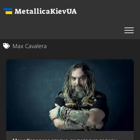
Перейти
MetallicaKievUA
до
вмісту
Max Cavalera