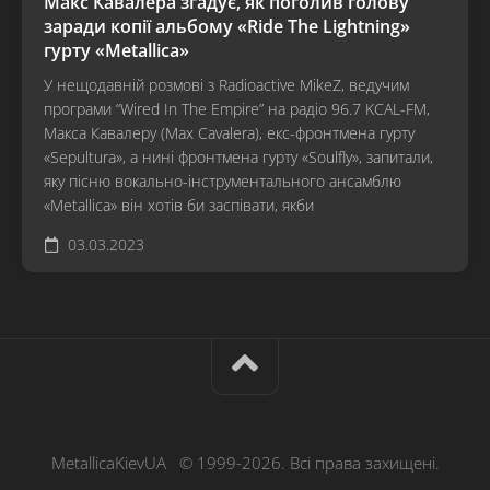
Макс Кавалера згадує, як поголив голову
заради копії альбому «Ride The Lightning»
гурту «Metallica»
У нещодавній розмові з Radioactive MikeZ, ведучим
програми “Wired In The Empire” на радіо 96.7 KCAL-FM,
Макса Кавалеру (Max Cavalera), екс-фронтмена гурту
«Sepultura», а нині фронтмена гурту «Soulfly», запитали,
яку пісню вокально-інструментального ансамблю
«Metallica» він хотів би заспівати, якби
03.03.2023
MetallicaKievUA © 1999-2026. Всі права захищені.