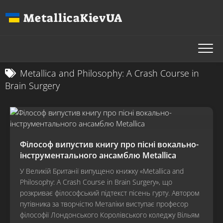
Перейти
MetallicaKievUA
до
вмісту
Metallica and Philosophy: A Crash Course in
Brain Surgery
Філософ випустив книгу про пісні вокально-
інструментального ансамблю Metallica
У Великій Британії випущено книжку «Metallica and
Philosophy: A Crash Course in Brain Surgery», що
розкриває філософський підтекст пісень гурту. Автором
путівника за творчістю Металіки виступає професор
філософії Лондонського Королівського коледжу Вільям