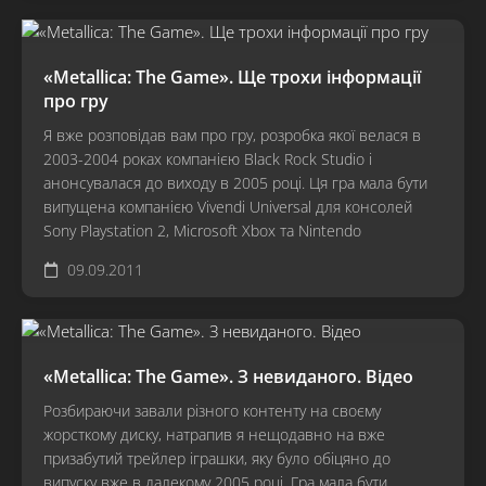
«Metallica: The Game». Ще трохи інформації
про гру
Я вже розповідав вам про гру, розробка якої велася в
2003-2004 роках компанією Black Rock Studio і
анонсувалася до виходу в 2005 році. Ця гра мала бути
випущена компанією Vivendi Universal для консолей
Sony Playstation 2, Microsoft Xbox та Nintendo
09.09.2011
«Metallica: The Game». З невиданого. Відео
Розбираючи завали різного контенту на своєму
жорсткому диску, натрапив я нещодавно на вже
призабутий трейлер іграшки, яку було обіцяно до
випуску вже в далекому 2005 році. Гра мала бути