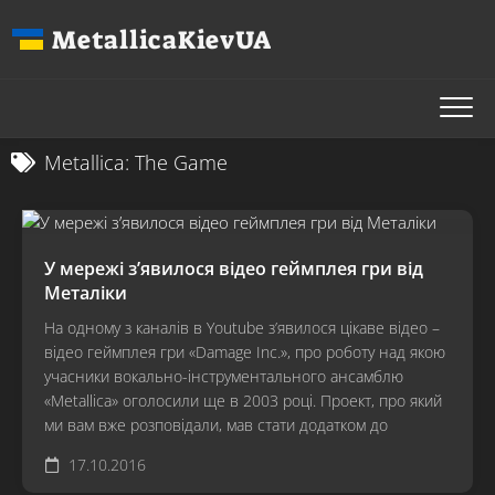
Перейти
MetallicaKievUA
до
вмісту
Metallica: The Game
У мережі з’явилося відео геймплея гри від
Металіки
На одному з каналів в Youtube з’явилося цікаве відео –
відео геймплея гри «Damage Inc.», про роботу над якою
учасники вокально-інструментального ансамблю
«Metallica» оголосили ще в 2003 році. Проект, про який
ми вам вже розповідали, мав стати додатком до
17.10.2016