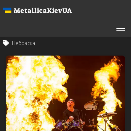
Перейти
MetallicaKievUA
до
вмісту
Небраска