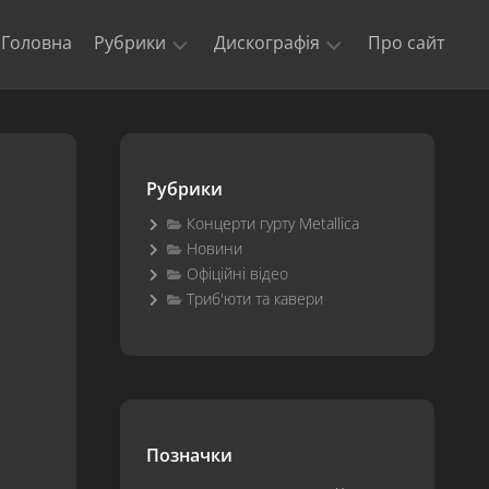
Головна
Рубрики
Дискографія
Про сайт
Новини
Kill
‘Em
Триб’юти
All
та
Рубрики
кавери
Ride
The
Концерти гурту Metallica
Офіційні
Lightning
Новини
відео
Офіційні відео
Master
Концерти
of
Триб'юти та кавери
гурту
Puppets
Metallica
The
$5.98
E.P.
–
Garage
Позначки
Days
Re-