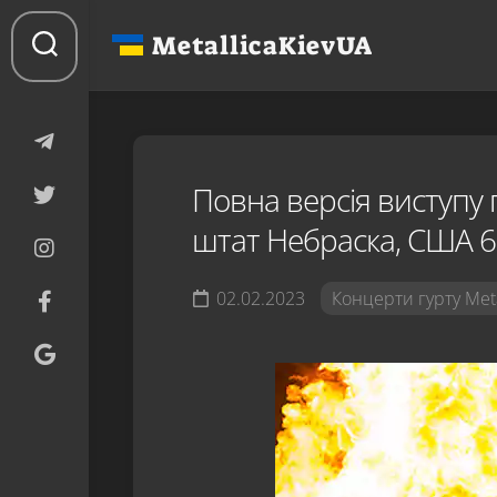
Перейти
до
MetallicaKievUA
вмісту
Повна версія виступу гу
штат Небраска, США 6 
02.02.2023
Концерти гурту Meta