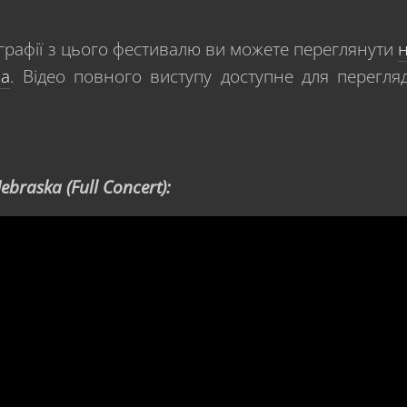
графії з цього фестивалю ви можете переглянути
ка
. Відео повного виступу доступне для перегля
braska (Full Concert):