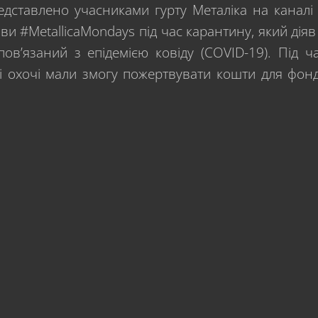
едставлено учасниками гурту Металіка на каналі
иви #MetallicaMondays під час карантину, який діяв
пов’язаний з епідемією ковіду (COVID-19). Під ч
сі охочі мали змогу пожертвувати кошти для фон