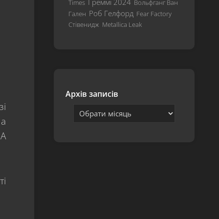
Греммі 2024
Times
Вольфганг Ван
Hardwired…
Роб Гелфорд
Гален
Fear Factory
To
Стівенидж
Metallica Leak
Self-
Destruct
S&M²
72
Seasons
Архів записів
зі
на
ША
ті