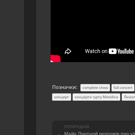
Позначки:
complete show
full concert
концерт
концерти гурту Metallica
Лінко
ПОПЕРЕДНІЙ
Майк Портной розповів про у