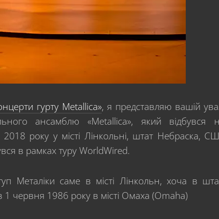
онцерти гурту Metallica»
, я представляю вашій ува
льного ансамблю «Metallica», який відбувся 
 2018 року у місті Лінкольні, штат Небраска, С
бувся в рамках туру WorldWired.
уп Металіки саме в місті Лінкольн, хоча в шта
 1 червня 1986 року в місті Омаха (Omaha)