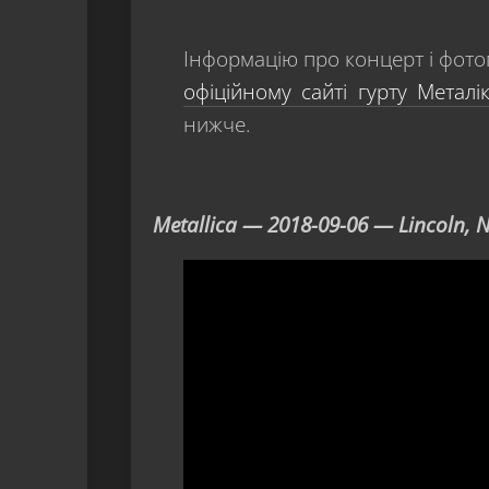
Інформацію про концерт і фото
офіційному сайті гурту Металі
нижче.
Metallica — 2018-09-06 — Lincoln, Ne