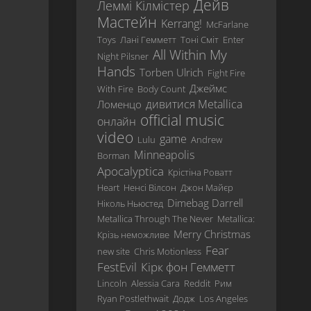
Дейв
Леммі Кілмістер
Revisited
Мастейн
Kerrang!
McFarlane
…
Toys
Лані Гемметт
Тоні Сміт
Enter
And
All Within My
Night Pilsner
Justice
Hands
Torben Ulrich
Fight Fire
For
Джеймс
With Fire
Body Count
All
дивитися Metallica
Ломенцо
Metallica
official music
онлайн
video
game
Load
Lulu
Andrew
Minneapolis
Borman
ReLoad
Apocalyptica
Крістіна Роватт
Garage
Heart
Ненсі Вілсон
Джон Майєр
Inc.
Dimebag Darrell
Ніколь Ньюстед
Metallica Through The Never
Metallica:
S&M
Merry Christmas
Крізь неможливе
St.
Fear
new site
Chris Motionless
Anger
FestEvil
Кірк фон Гемметт
Lincoln
Alessia Cara
Reddit
Рим
Death
Magnetic
Ryan Postlethwait
Додж
Los Angeles