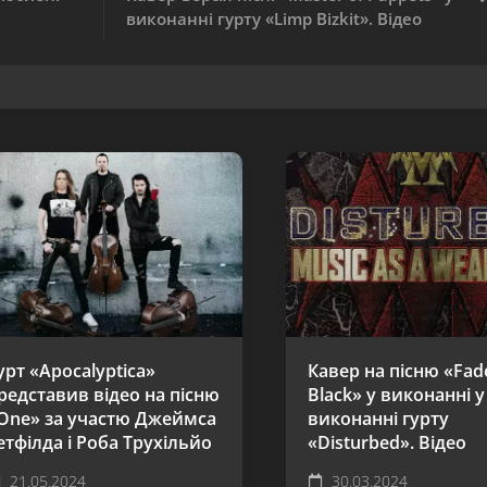
виконанні гурту «Limp Bizkit». Відео
урт «Apocalyptica»
Кавер на пісню «Fad
редставив відео на пісню
Black» у виконанні у
One» за участю Джеймса
виконанні гурту
етфілда і Роба Трухільйо
«Disturbed». Відео
21.05.2024
30.03.2024