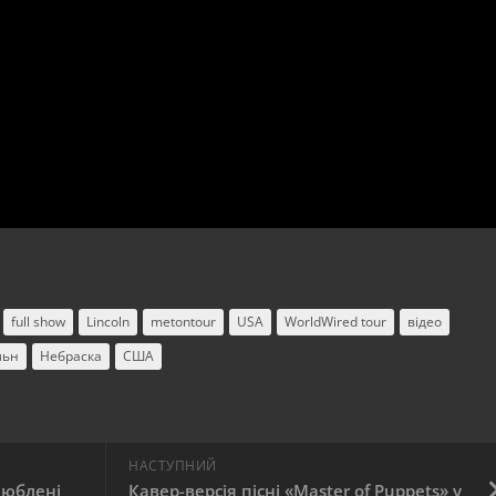
full show
Lincoln
metontour
USA
WorldWired tour
відео
льн
Небраска
США
НАСТУПНИЙ
люблені
Кавер-версія пісні «Master of Puppets» у