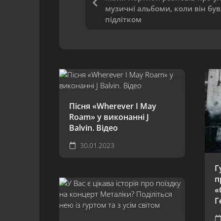
музичні альбоми, коли він був
підлітком
Пісня «Wherever I May
Roam» у виконанні J
Balvin. Відео
30.01.2023
Г
п
«
Г