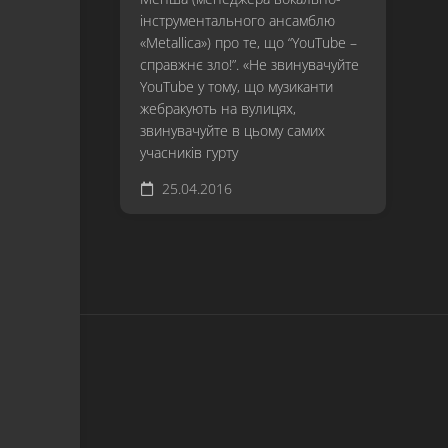
інструментального ансамблю
«Metallica») про те, що “YouTube –
справжнє зло!”. «Не звинувачуйте
YouTube у тому, що музиканти
жебракують на вулицях,
звинувачуйте в цьому самих
учасників гурту
25.04.2016