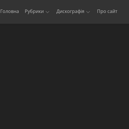
Головна
Рубрики
Дискографія
Про сайт
Новини
Kill
‘Em
Триб’юти
All
та
кавери
Ride
The
Офіційні
Lightning
відео
Master
Концерти
of
гурту
Puppets
Metallica
The
$5.98
E.P.
–
Garage
Days
Re-