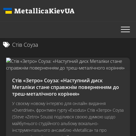
Перейти
MetallicaKievUA
до
вмісту
Стів Соуза
Стів «Зетро» Соуза: «Наступний диск
Металіки стане справжнім поверненням до
треш-металічного коріння»
У своєму новому інтерв’ю для онлайн видання
«Overdrive», фронтмен гурту «Exodus» Стів «Зетро» Соуза
(Steve «Zetro» Souza) поділився своєю думкою щодо
майбутнього студійного альбому вокально-
інструментального ансамблю «Metallica» та про