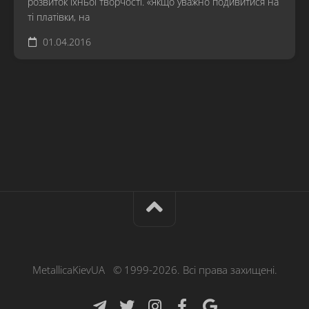
розвиток їхньої творчості. «Якщо уважно подивитися на
ті платівки, на
01.04.2016
MetallicaKievUA © 1999-2026. Всі права захищені.