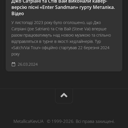
Джо Сатріані та Стів Вай виконали кавер-
версію пісні «Enter Sandman» гурту Металіка.
Відео
У листопаді 2023 року було оголошено, що Джо
Сатріані (Joe Satriani) та Стів Вай (Steve Vai) вперше
разом працюватимуть над новою музикою та спільно
відправляться в турне в якості хедлайнерів. Тур
«Satch/Vai Tour» офіційно стартував 22 березня 2024
року
26.03.2024
MetallicaKievUA © 1999-2026. Всі права захищені.