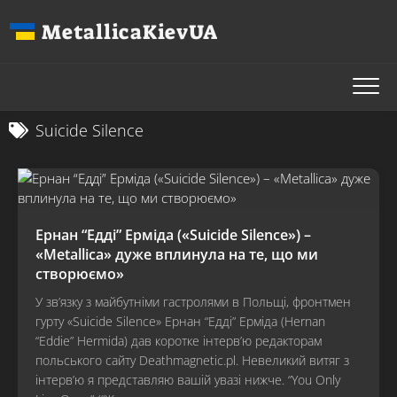
Перейти
MetallicaKievUA
до
вмісту
Suicide Silence
Ернан “Едді” Ерміда («Suicide Silence») –
«Metallica» дуже вплинула на те, що ми
створюємо»
У зв’язку з майбутніми гастролями в Польщі, фронтмен
гурту «Suicide Silence» Ернан “Едді” Ерміда (Hernan
“Eddie” Hermida) дав коротке інтерв’ю редакторам
польського сайту Deathmagnetic.pl. Невеликий витяг з
інтерв’ю я представляю вашій увазі нижче. “You Only