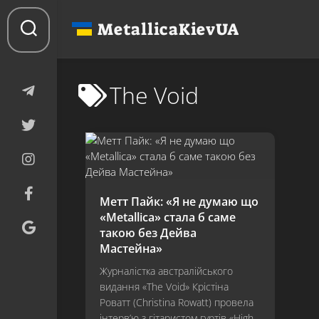
Перейти
до
MetallicaKievUA
вмісту
The Void
Метт Пайк: «Я не думаю що
«Metallica» стала б саме
такою без Дейва
Мастейна»
Журналістка австралійського
видання «The Void» Крістіна
Роватт (Christina Rowatt) провела
інтерв’ю з гітаристом гуртів «High