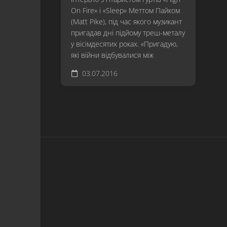
On Fire» і «Sleep» Меттом Пайком
(Matt Pike), під час якого музикант
пригадав дні підйому треш-металу
у вісімдесятих роках. «Пригадую,
які війни відбувалися між
03.07.2016