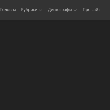
Головна
Рубрики
Дискографія
Про сайт
Новини
Kill
‘Em
Триб’юти
All
та
кавери
Ride
The
Офіційні
Lightning
відео
Master
Концерти
of
гурту
Puppets
Metallica
The
$5.98
E.P.
–
Garage
Days
Re-