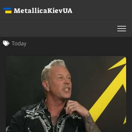
Перейти
MetallicaKievUA
до
вмісту
Today