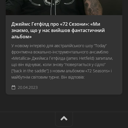
Джеймс Гетфілд про «72 Сезони»: «Ми
знаємо, що у нас вийшов фантастичний
альбом»
У новому інтерв’ю для австралійського шоу “Today”
фронтмена вокально-інструментального ансамблю
«Metallica» Джеймса Гетфілда (James Hetfield) запитали,
що він відчуває, коли знову “повертається у сідло”
[“back in the saddle”] з новим альбомом «72 Seasons» і
майбутнім світовим турне. Він відповів:
20.04.2023