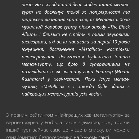
часів. На сьогоднішній день жоден інший метал-
гурт не досягнув такої ж популярності та
широкого визнання критиків, як Металіка. Хоча
музичний доробок гурту після виходу «The Black
Album» і близько не стоїть з тими звуковими
шедеврами, які вони написали за перші 10 років
існування, досягнення «Metallica» настільки
перевершують досягнення будь-якого іншого
метал-гурту, що було б суперечливим не
розглядати їх як частину гори Рашмор [Mount
Rushmore] у хеві-металі. Поки існує метал-
музика, «Metallica» є і завжди буде одним з
найкращих метал-гуртів усіх часів».
З повним рейтингом «Найкращих хеві-метал-гуртів» за
версією журналу Forbs, а також з думкою, чому той чи
інший гурт займає саме це місце в списку, ви можете
ознайомитися безпосередньо
на їхньому сайті
.