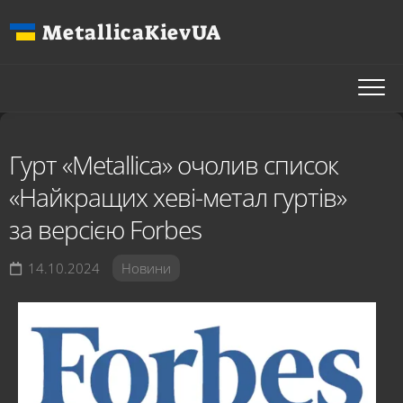
Перейти
MetallicaKievUA
до
вмісту
Гурт «Metallica» очолив список
«Найкращих хеві-метал гуртів»
за версією Forbes
14.10.2024
Новини