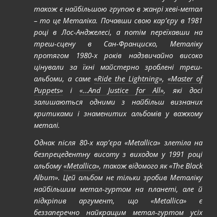
також є найбільшою групою в жанрі хеві-метал
– то це Металіка. Почавши свою кар’єру в 1981
році в Лос-Анджелесі, а потім переїхавши на
треш-сцену в Сан-Франциско, Металіку
протягом 1980-х років надзвичайно високо
цінували за їхні майстерно зроблені треш-
альбоми, а саме
«Ride the Lightning»
,
«Master of
Puppets»
і
«…And Justice for All»
, які досі
залишаються одними з найбільш визнаних
критиками і знаменитих альбомів у важкому
металі.
Однак після 80-х кар’єра «Metallica» злетіла на
безпрецедентну висоту з виходом у 1991 році
альбому
«Metallica»
, також відомого як «The Black
Album». Цей альбом не тільки зробив Металіку
найбільшим метал-гуртом на планеті, але й
підкріпив аргумент, що «Metallica» є
беззаперечно найкращим метал-гуртом усіх