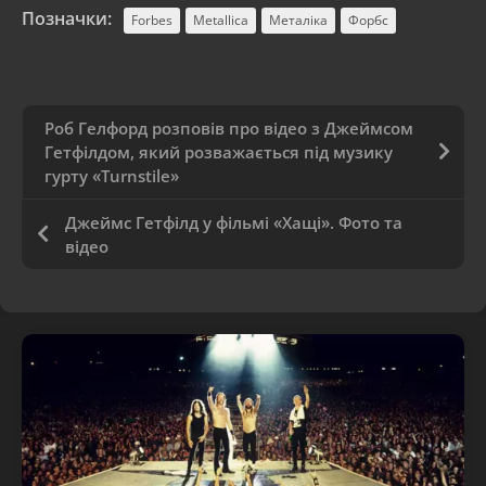
Позначки:
Forbes
Metallica
Металіка
Форбс
Роб Гелфорд розповів про відео з Джеймсом
Гетфілдом, який розважається під музику
гурту «Turnstile»
Джеймс Гетфілд у фільмі «Хащі». Фото та
відео