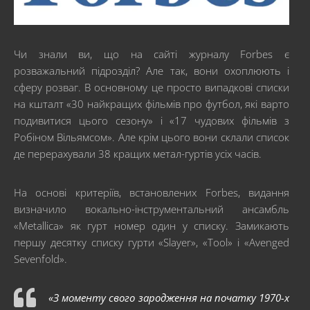
Чи знали ви, що на сайті журналу Forbes є
розважальний підрозділ? Але так, вони охоплюють і
сферу розваг. В основному це просто випадкові списки
на кшталт «30 найкращих фільмів про футбол, які варто
подивитися цього сезону» і «17 чудових фільмів з
Робіном Вільямсом». Але крім цього вони склали список
де перерахували 38 кращих метал-гуртів усіх часів.
На основі критеріїв, встановлених Forbes, видання
визначило вокально-інструментальний ансамбль
«Metallica» як гурт номер один у списку. Замикають
першу десятку списку гурти «Slayer», «Tool» і «Avenged
Sevenfold».
«З моменту свого зародження на початку 1970-х