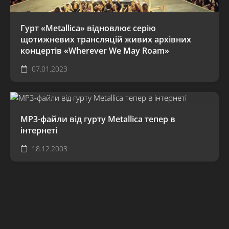
Гурт «Metallica» відновлює серію
щотижневих трансляцій живих архівних
концертів «Wherever We May Roam»
07.01.2023
MP3-файли від гурту Metallica тепер в
інтернеті
18.12.2003