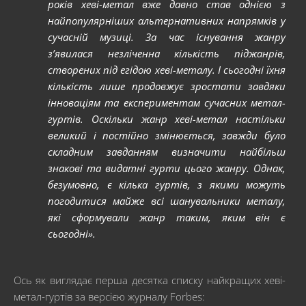
років хеві-метал вже давно став однією з
найпопулярніших альтернативних напрямків у
сучасній музиці. За час існування жанру
з’явилася незліченна кількість піджанрів,
створених під егідою хеві-металу. І сьогодні їхня
кількість лише продовжує зростати завдяки
інноваціям та експериментам сучасних метал-
гуртів. Оскільки жанр хеві-метал настільки
великий і постійно змінюється, завжди було
складним завданням визначити найбільш
знакові та видатні гурти цього жанру. Однак,
безумовно, є кілька гуртів, з якими можуть
погодитися майже всі шанувальники металу,
які сформували жанр таким, яким він є
сьогодні».
Ось як виглядає перша десятка списку найкращих хеві-
метал-гуртів за версією журналу Forbes: