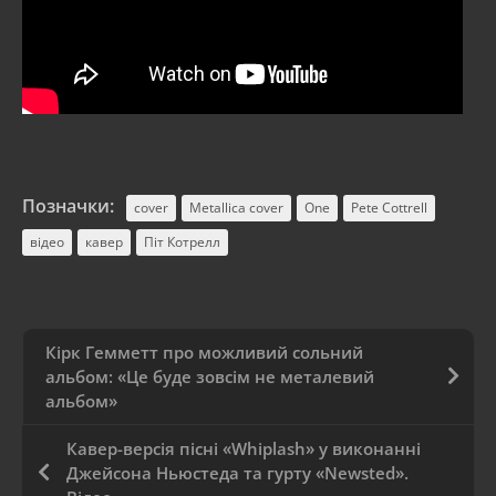
Позначки:
cover
Metallica cover
One
Pete Cottrell
відео
кавер
Піт Котрелл
Кірк Гемметт про можливий сольний
альбом: «Це буде зовсім не металевий
альбом»
Кавер-версія пісні «Whiplash» у виконанні
Джейсона Ньюстеда та гурту «Newsted».