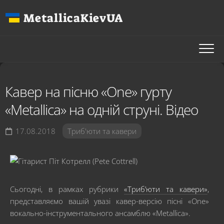
Перейти
MetallicaKievUA
до
вмісту
Кавер на пісню «One» гурту
«Metallica» на одній струні. Відео
17.08.2018
Триб'юти та кавери
Сьогодні, в рамках рубрики
«Триб’юти та кавери»
,
представляємо вашій увазі кавер-версію пісні «One»
вокально-інструментального ансамблю «Metallica».