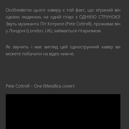
Особливістю цього каверу є той факт, що зіграний він
однією людиною, на одній гітарі з ОДНІЄЮ СТРУНОЮ!
Звуть музиканта Піт Котрелл (Pete Cottrell), проживає він
у Лондоні (London, UK), займається гітаризмом.
Як звучить і має вигляд цей однострунний кавер ви
можете побачити на відео нижче.
Pete Cottrell – One (Metallica cover):