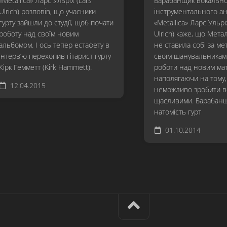
«Metallica» Ларс Ульріх (Lars
Барабанщик вокально
Ulrich) розповів, що учасники
інструментального а
гурту зайшли до студії, щоб почати
«Metallica» Ларс Ульрі
роботу над своїм новим
Ulrich) каже, що Метал
альбомом. І ось тепер естафету в
не ставила собі за ме
інтерв’ю перехопив гітарист гурту
своїм шанувальникам 
Кірк Гемметт (Kirk Hammett).
роботи над новим мат
наполягаючи на тому
12.04.2015
неможливо зробити в
щасливими. Барабанщ
натомість гурт
01.10.2014