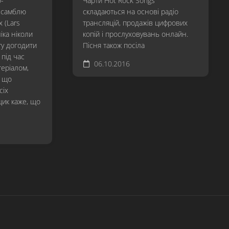
-
Чарти Hot Rock Songs
Hardwired…
нсамблю
складаються на основі радіо
To
х (Lars
трансляцій, продажів цифрових
Self-
іка ніколи
копій і прослуховувань онлайн.
Destruct
ту догодити
Пісня також посіла
S&M²
під час
06.10.2016
еріалом,
72
, що
Seasons
сіх
ик каже, що