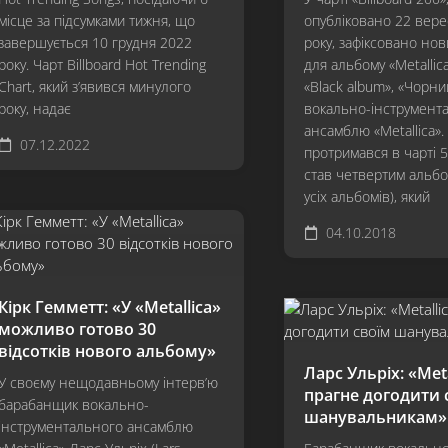
місце за підсумками тижня, що
опубліковано 22 вер
завершується 10 грудня 2022
року, зафіксовано но
року. Чарт Billboard Hot Trending
для альбому «Metallica»
Chart, який з’явився минулого
«Black album», «Чорни
року, надає
вокально-інструмент
ансамблю «Metallica»
07.12.2022
протримався в чарті 5
став четвертим альб
усіх альбомів), який
04.10.2018
Кірк Гемметт: «У «Metallica»
можливо готово 30
відсотків нового альбому»
Ларс Ульріх: «Meta
У своєму нещодавньому інтерв’ю
прагне догодити 
барабанщик вокально-
шанувальникам»
інструментального ансамблю