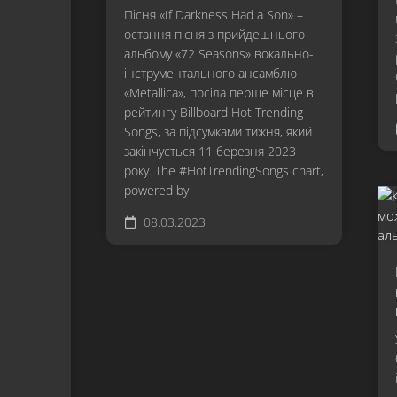
Пісня «If Darkness Had a Son» –
остання пісня з прийдешнього
альбому «72 Seasons» вокально-
інструментального ансамблю
«Metallica», посіла перше місце в
рейтингу Billboard Hot Trending
Songs, за підсумками тижня, який
закінчується 11 березня 2023
року. The #HotTrendingSongs chart,
powered by
08.03.2023