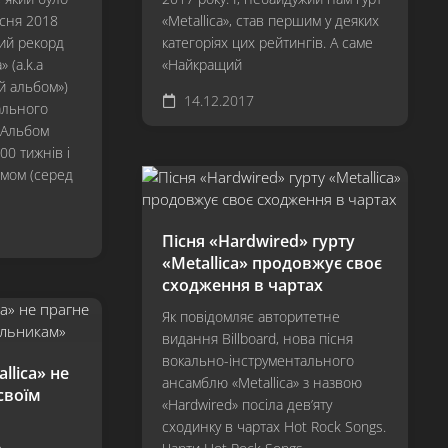
Revisited
есня 2018
«Metallica», став першим у деяких
вий рекорд
категоріях цих рейтингів. А саме
…
 (a.k.a
«Найкращий
And
й альбом»)
Justice
14.12.2017
ального
For
. Альбом
All
00 тижнів і
Metallica
омом (серед
Load
ReLoad
Пісня «Hardwired» гурту
«Metallica» продовжує своє
Garage
сходження в чартах
Inc.
Як повідомляє авторитетне
S&M
видання Billboard, нова пісня
St.
вокально-інструментального
llica» не
Anger
ансамблю «Metallica» з назвою
своїм
«Hardwired» посіла дев’яту
Death
сходинку в чартах Hot Rock Songs.
Magnetic