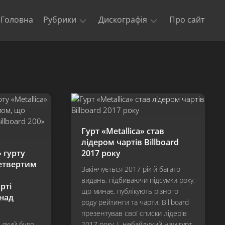
Головна
Рубрики
Дискографія
Про сайт
Новини
Kill
‘Em
Триб’юти
All
та
кавери
Ride
The
Офіційні
Lightning
відео
Master
Гурт «Metallica» став
Концерти
of
лідером чартів Billboard
гурту
Puppets
 гурту
2017 року
Metallica
четвертим
The
Закінчується 2017 рік й багато
$5.98
видань, підбиваючи підсумки року,
E.P.
рті
що минає, публікують різного
–
онад
роду рейтинги та чарти. Billboard
Garage
презентував свої списки лідерів
Days
Re-
, який було
2017 року. І, небайдужий нам гурт