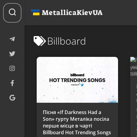
Перейти
до
MetallicaKievUA
вмісту
Billboard
Пісня «If Darkness Had a
Son» гурту Металіка посіла
перше місце в чарті
Billboard Hot Trending Songs