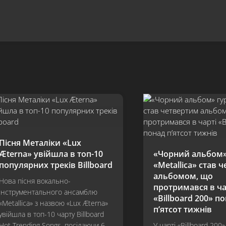
Пісня Металіки «Lux
Æterna» увійшла в топ-10
«Чорний альбом»
популярних треків Billboard
«Metallica» став 
альбомом, що
Нова пісня вокально-
протримався в ча
інструментального ансамблю
«Billboard 200» п
«Metallica» з назвою «Lux Æterna»
п’ятсот тижнів
увійшла в топ-10 чарту Billboard
Hot Trending Songs, посідаючи 6
У чарті «Billboard 200»