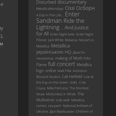
documentary
Disturbed
ні
Revisited
Оззі Осборн
MetallicaMondays
Enter
…
A Day In The Life…
And
Sandman
Ride the
Justice
Lightning
...And Justice
му
For
for All
All
Enter Night beer
Enter Night
),
Pilsner
Jack White
Bokassa
Mozart vs.
ом
Metallica
Metallica
Metallica
українською
HQ
Load
Джастін
making of Moth Into
Ченселлор
ReLoad
full concert
Flame
Metallica
Garage
logo
online
Matt Pike
Activision
Inc.
Cali Hetfield
Blizzard Studios
Live at
the Day on the Green
SHEL
Стів
S&M
Соуза
Mille Petrozza
The Shortest
St.
The
Straw
Motionless in White
Anger
Multiverse
crab walk
Metallica
comics
ска-реггі
National Anthem of
Death
Magnetic
Ukraine
Дірк Вербьорен
Children of