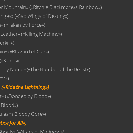
er Mountain» («Ritchie Blackmore»s Rainbow»)
anges» («Sad Wings of Destiny»)
n» («Taken by Force»)
 Leather» («Killing Machine»)
rkill»)
n» («Blizzard of Ozz»)
«Killers»)
 Thy Name» («The Number of the Beast»)
ver»)
 («Ride the Lightning»)
st» («Bonded by Blood»)
 Blood»)
Scream Bloody Gore»)
ice for All»)
houls» («Altars of Madness»)