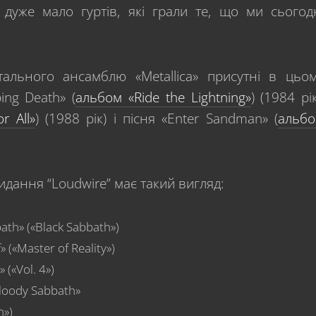
дуже мало гуртів, які грали те, що ми сьогод
тального ансамблю «Metallica» присутні в цьо
ing Death» (
альбом «Ride the Lightning»
) (1984 рік
r All»
) (1988 рік) і пісня «Enter Sandman» (
альб
идання “Loudwire” має такий вигляд:
ath» («Black Sabbath»)
 («Master of Reality»)
 («Vol. 4»)
Bloody Sabbath»
n»)