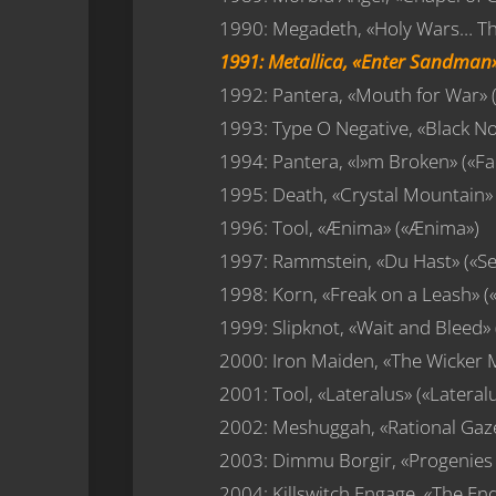
1990: Megadeth, «Holy Wars… Th
1991: Metallica, «Enter Sandman»
1992: Pantera, «Mouth for War» (
1993: Type O Negative, «Black No
1994: Pantera, «I»m Broken» («F
1995: Death, «Crystal Mountain» 
1996: Tool, «Ænima» («Ænima»)
1997: Rammstein, «Du Hast» («S
1998: Korn, «Freak on a Leash» (
1999: Slipknot, «Wait and Bleed» 
2000: Iron Maiden, «The Wicker 
2001: Tool, «Lateralus» («Lateral
2002: Meshuggah, «Rational Gaze
2003: Dimmu Borgir, «Progenies 
2004: Killswitch Engage, «The En