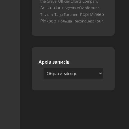
the Grave
Official Charts Company
Hardwired…
Amsterdam
Agents of Misfortune
To
Корі Міллер
Trivium
Tarja Turunen
Self-
Pinkpop
Польща
Reconquest Tour
Destruct
S&M²
72
Seasons
Архів записів