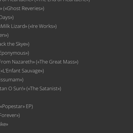
» («Ghost Reveries»)
 Days»)
«Milk Lizard» («Ire Works»)
en»)
ck the Skye»)
s Eponymous»)
 From Nazareth» («The Great Mass»)
(«L’Enfant Sauvage»)
stissumam»)
an O Sun!» («The Satanist»)
«Popestar» EP)
Forever»)
ike»