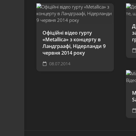
Д
Офіційні відео гурту
з
«Metallica» з концерту в
г
Ландграафі, Нідерланди 9
червня 2014 року
08.07.2014
M
S