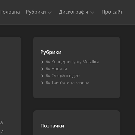
Головна
Рубрики
Дискографія
Про сайт
Новини
Kill
‘Em
Триб’юти
All
та
Рубрики
кавери
Ride
The
Концерти гурту Metallica
Офіційні
Lightning
Новини
відео
Офіційні відео
Master
Концерти
of
Триб'юти та кавери
гурту
Puppets
Metallica
The
$5.98
E.P.
–
ку
Garage
Позначки
Days
ши
Re-