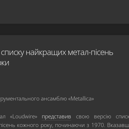
» у списку найкращих метал-пісень
оки
ал «Loudwire»
представив
свою версію спис
 пісень кожного року, починаючи з 1970. Вказав