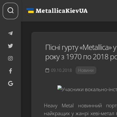
Перейти
до
MetallicaKievUA
вмісту
Пісні гурту «Metallica
року з 1970 по 2018 р
09.10.2018
Новини
Heavy Metal новинний порт
найкращих у жанрі хеві-метал