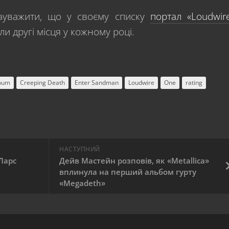
зауважити, що у своєму списку
портал «Loudwir
іли другі місця у кожному році.
lbum
Creeping Death
Enter Sandman
Loudwire
One
rating
НАСТУПНИЙ
Ларс
Дейв Мастейн розповів, як «Metallica»
вплинула на перший альбом гурту
«Megadeth»