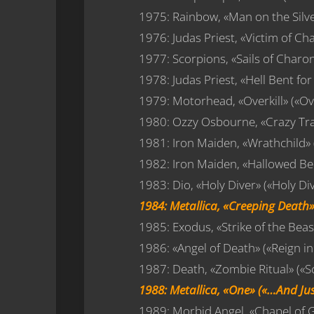
1975: Rainbow, «Man on the Silv
1976: Judas Priest, «Victim of Ch
1977: Scorpions, «Sails of Charo
1978: Judas Priest, «Hell Bent for
1979: Motorhead, «Overkill» («Ove
1980: Ozzy Osbourne, «Crazy Trai
1981: Iron Maiden, «Wrathchild» (
1982: Iron Maiden, «Hallowed Be
1983: Dio, «Holy Diver» («Holy Di
1984: Metallica, «Creeping Death»
1985: Exodus, «Strike of the Bea
1986: «Angel of Death» («Reign in
1987: Death, «Zombie Ritual» («
1988: Metallica, «One» («…And Just
1989: Morbid Angel, «Chapel of G