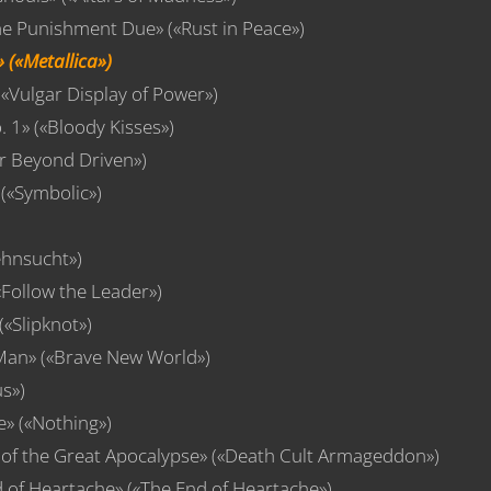
e Punishment Due» («Rust in Peace»)
 («Metallica»)
«Vulgar Display of Power»)
. 1» («Bloody Kisses»)
ar Beyond Driven»)
(«Symbolic»)
ehnsucht»)
«Follow the Leader»)
(«Slipknot»)
Man» («Brave New World»)
us»)
» («Nothing»)
of the Great Apocalypse» («Death Cult Armageddon»)
d of Heartache» («The End of Heartache»)