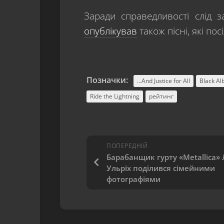
Заради справедливості слід 
опублікував
також пісні, які пос
Позначки:
...And Justice for All
Black A
Ride the Lightning
рейтинг
ПОПЕРЕДНІЙ
Барабанщик гурту «Metallica» 
Ульріх поділився сімейними
фотографіями