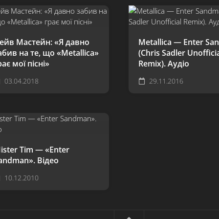
ейв Мастейн: «Я давно
Metallica — Enter S
абив на те, що «Metallica»
(Chris Sadler Unoffici
рає мої пісні»
Remix). Аудіо
03.04.2018
29.11.2016
ister Tim — «Enter
andman». Відео
10.12.2010