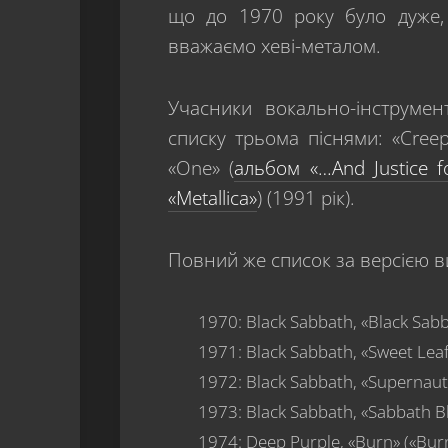
що до 1970 року було дуже, 
вважаємо хеві-металом.
Учасники вокально-інструмен
списку трьома піснями: «Creep
«One» (
альбом «…And Justice fo
«Metallica»
) (1991 рік).
Повний же список за версією в
1970: Black Sabbath, «Black Sabb
1971: Black Sabbath, «Sweet Leaf»
1972: Black Sabbath, «Supernaut»
1973: Black Sabbath, «Sabbath 
1974: Deep Purple, «Burn» («Bur