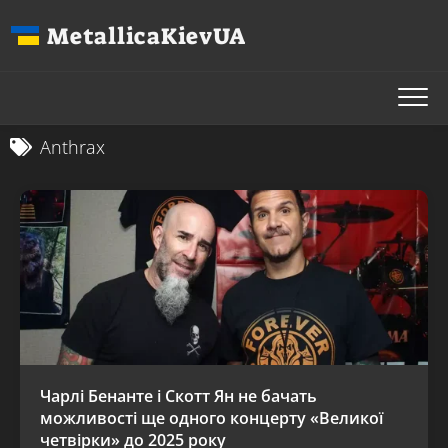
Перейти
MetallicaKievUA
до
вмісту
Anthrax
Чарлі Бенанте і Скотт Ян не бачать
можливості ще одного концерту «Великої
четвірки» до 2025 року