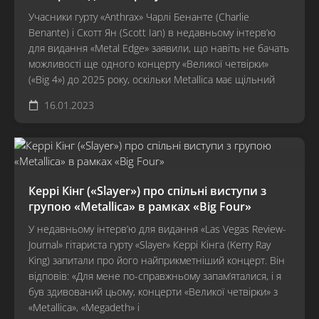
Учасники гурту «Anthrax» Чарлі Бенанте (Charlie
Benante) і Скотт Ян (Scott Ian) в недавньому інтерв’ю
для видання «Metal Edge» заявили, що навіть не бачать
можливості ще одного концерту «Великої четвірки»
(«Big 4») до 2025 року, оскільки Metallica має щільний
16.01.2023
Керрі Кінг («Slayer») про спільні виступи з
групою «Metallica» в рамках «Big Four»
У недавньому інтерв’ю для видання «Las Vegas Review-
Journal» гітариста гурту «Slayer» Керрі Кінга (Kerry Ray
King) запитали про його найприкметніший концерт. Він
відповів: «Для мене по-справжньому запам’яталися, і я
був здивований цьому, концерти «Великої четвірки» з
«Metallica», «Megadeth» і