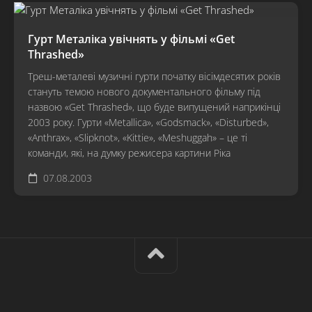
Гурт Металіка увічнять у фільмі «Get
Thrashed»
Треш-металеві музичні гурти початку вісімдесятих років
стануть темою нового документального фільму під
назвою «Get Thrashed», що буде випущений наприкінці
2003 року. Гурти «Metallica», «Godsmack», «Disturbed»,
«Anthrax», «Slipknot», «Kittie», «Meshuggah» – це ті
команди, які, на думку режисера картини Ріка
07.08.2003