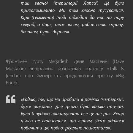
так званої “території Ларса”. Це було
приголомшливо. Ми там класно тусувалися.
Кірк (Гемметт) іноді підходив до нас на пару
секунд, а Ларс, тим часом, робив свою справу.
Загалом, було здорово».
Фронтмен гурту Megadeth Дейв Мастейн (Dave
Mustaine) нещодавно розповідав подкасту «Talk Is
Jericho» про ймовірність продовження проєкту «Big
Four»:
«Гадаю, те, що ми зробили в рамках “четвірки”,
дуже важливо. Для цього було кілька причин.
Було б чудово влаштувати все це ще раз. Якщо
цього не станеться, то людям, яким вдалося
побачити цю подію, реально пощастило».