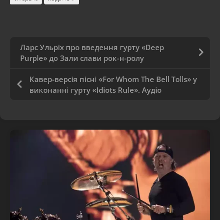
Ларс Ульріх про введення гурту «Deep
Purple» до Зали слави рок-н-ролу
Кавер-версія пісні «For Whom The Bell Tolls» у
виконанні гурту «Idiots Rule». Аудіо