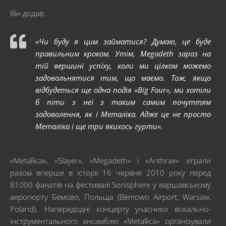
Він додав:
«Чи буду я цим займатися? Думаю, це буде
правильним кроком. Утім, Megadeth зараз на
тій вершині успіху, коли ми цілком можемо
задовольнятися тим, що маємо. Тож, якщо
відбудеться ще одна подія «Big Four», ми хотіли
б піти з неї з таким самим почуттям
задоволення, як і Металіка. Адже це не просто
Металіка і ще три якихось гурти».
«Metallica», «Slayer», «Megadeth» і «Anthrax» зіграли
разом вперше в історії 16 червня 2010 року перед
81000 фанатів на фестивалі Sonisphere у варшавському
аеропорту Бемово, Польща (Bemowo Airport, Warsaw,
Poland). Напередодні концерту учасники вокально-
інструментального ансамблю «Metallica» організували