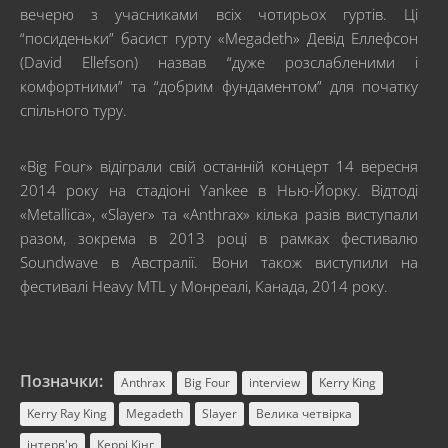
вечерю з учасниками всіх чотирьох гуртів. Ці
“посиденьки” басист гурту «Megadeth» Девід Еллефсон
(David Ellefson) назвав “дуже розслабленими і
комфортними” та “добрим фундаментом” для початку
спільного туру.
«Big Four» відіграли свій останній концерт 14 вересня
2014 року на стадіоні Yankee в Нью-Йорку. Відтоді
«Metallica», «Slayer» та «Anthrax» кілька разів виступали
разом, зокрема в 2013 році в рамках фестивалю
Soundwave в Австралії. Вони також виступили на
фестивалі Heavy MTL у Монреалі, Канада, 2014 року.
Позначки:
Anthrax
Big Four
interview
Kerry King
Kerry Ray King
Megadeth
Slayer
Велика четвірка
інтерв'ю
Керрі Кінг