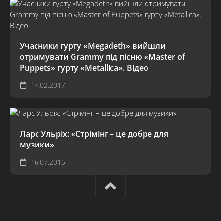
Учасники гурту «Megadeth» вийшли
отримувати Grammy під пісню «Master of
Puppets» гурту «Metallica». Відео
14.02.2017
Ларс Ульріх: «Стрімінг – це добре для
музики»
16.07.2015