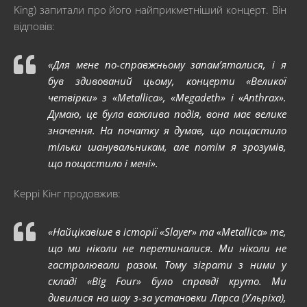
King) запитали про його найприкметніший концерт. Він
відповів:
«Для мене по-справжньому запам’яталися, і я
був здивований цьому, концерти «Великої
четвірки» з «Metallica», «Megadeth» і «Anthrax».
Думаю, це була важлива подія, вона має велике
значення. На початку я думав, що пощастило
тільки шанувальникам, але потім я зрозумів,
що пощастило і мені».
Керрі Кінг продовжив:
«Найцікавіше в історії «Slayer» та «Metallica» те,
що ми ніколи не перетиналися. Ми ніколи не
гастролювали разом. Тому зіграти з ними у
складі «Big Four» було справді круто. Ми
дивилися на шоу з-за установки Ларса (Ульріха),