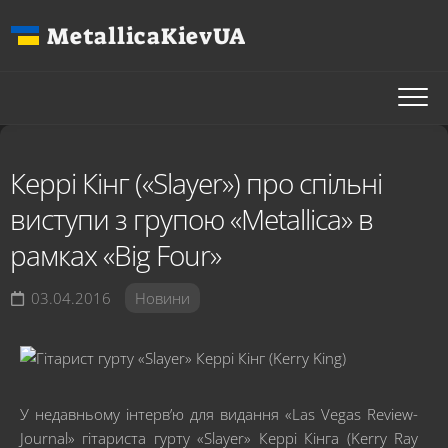
Перейти
MetallicaKievUA
до
вмісту
Керрі Кінг («Slayer») про спільні
виступи з групою «Metallica» в
рамках «Big Four»
03.04.2016
Новини
У недавньому інтерв’ю для видання «Las Vegas Review-
Journal» гітариста гурту «Slayer» Керрі Кінга (Kerry Ray