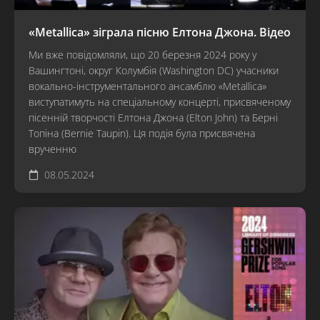
«Metallica» зіграла пісню Елтона Джона. Відео
Ми вже повідомляли, що 20 березня 2024 року у
Вашингтоні, округ Колумбія (Washington DC) учасники
вокально-інструментального ансамблю «Metallica»
виступатимуть на спеціальному концерті, присвяченому
пісенній творчості Елтона Джона (Elton John) та Берні
Топіна (Bernie Taupin). Ця подія була присвячена
врученню
08.05.2024