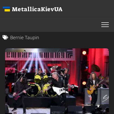
Перейти
MetallicaKievUA
до
вмісту
Bernie Taupin