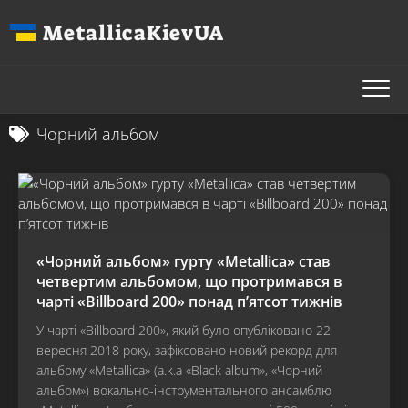
Перейти
MetallicaKievUA
до
вмісту
Чорний альбом
«Чорний альбом» гурту «Metallica» став
четвертим альбомом, що протримався в
чарті «Billboard 200» понад п’ятсот тижнів
У чарті «Billboard 200», який було опубліковано 22
вересня 2018 року, зафіксовано новий рекорд для
альбому «Metallica» (a.k.a «Black album», «Чорний
альбом») вокально-інструментального ансамблю