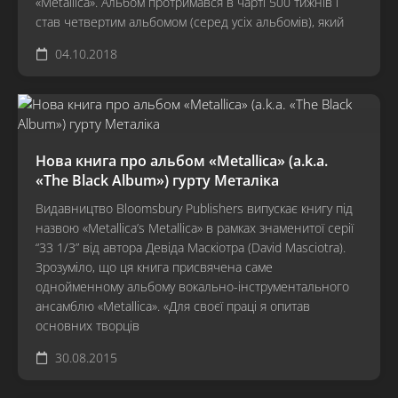
«Metallica». Альбом протримався в чарті 500 тижнів і
став четвертим альбомом (серед усіх альбомів), який
04.10.2018
Нова книга про альбом «Metallica» (a.k.a.
«The Black Album») гурту Металіка
Видавництво Bloomsbury Publishers випускає книгу під
назвою «Metallica’s Metallica» в рамках знаменитої серії
“33 1/3” від автора Девіда Маскіотра (David Masciotra).
Зрозуміло, що ця книга присвячена саме
однойменному альбому вокально-інструментального
ансамблю «Metallica». «Для своєї праці я опитав
основних творців
30.08.2015