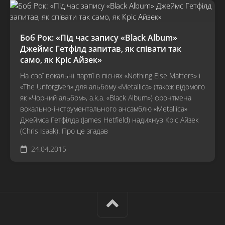
Боб Рок: «Під час запису «Black Album»
Джеймс Гетфілд запитав, як співати так
само, як Кріс Айзек»
На свої вокальні партії в піснях «Nothing Else Matters» і
«The Unforgiven» для альбому «Metallica» (також відомого
як «Чорний альбом», a.k.a. «Black Album») фронтмена
вокально-інструментального ансамблю «Metallica»
Джеймса Гетфілда (James Hetfield) надихнув Кріс Айзек
(Chris Isaak). Про це згадав
24.04.2015