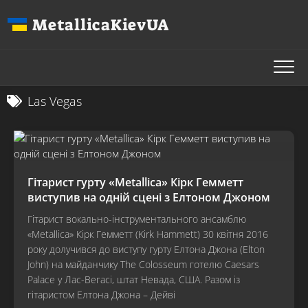
Перейти
MetallicaKievUA
до
вмісту
Las Vegas
Гітарист гурту «Metallica» Кірк Гемметт
виступив на одній сцені з Елтоном Джоном
Гітарист вокально-інструментального ансамблю
«Metallica» Кірк Гемметт (Kirk Hammett) 30 квітня 2016
року долучився до виступу гурту Елтона Джона (Elton
John) на майданчику The Colosseum готелю Caesars
Palace у Лас-Вегасі, штат Невада, США. Разом із
гітаристом Елтона Джона – Дейві