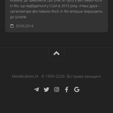
новину, де заявляють про участь гурту у фестивалі Rock
in Rio, що відбудеться у США в 2015 році. «Наші друзі –
організатори фестивалю Rock In Rio вперше вирушають
до Штатів
29.09.2014
MetallicaKievUA © 1999-2026. Всі права захищені.